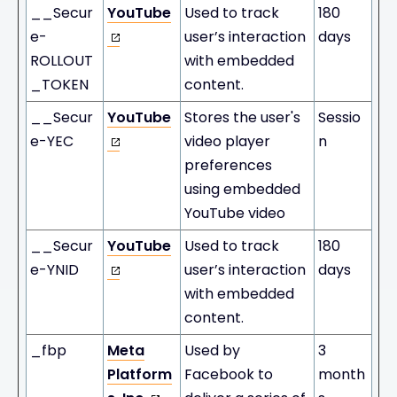
__Secur
YouTube
Used to track
180
e-
user’s interaction
days
ROLLOUT
with embedded
_TOKEN
content.
__Secur
YouTube
Stores the user's
Sessio
e-YEC
video player
n
preferences
using embedded
YouTube video
__Secur
YouTube
Used to track
180
e-YNID
user’s interaction
days
with embedded
content.
_fbp
Meta
Used by
3
Platform
Facebook to
month