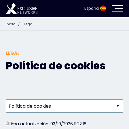
España
Inicio
/
Legal
Ciberseguridad
Ecosistema
LEGAL
Recursos
Política de cookies
Empresa
Portal de socios
Política de cookies
Acceso exclusivo
Última actualización: 03/10/2026 11:22:18