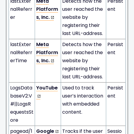
lastExter
Meta
Detects how the
Persist
nalReferr
Platform
user reached the
ent
er
s, Inc.
website by
registering their
last URL-address.
lastExter
Meta
Detects how the
Persist
nalReferr
Platform
user reached the
ent
erTime
s, Inc.
website by
registering their
last URL-address.
LogsData
YouTube
Used to track
Persist
baseV2:V
user’s interaction
ent
#||LogsR
with embedded
equestsSt
content.
ore
pagead/1
Google
Tracks if the user
Sessio