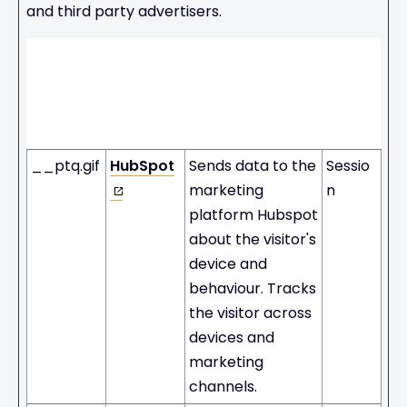
and third party advertisers.
Maxi
mum
Stora
Name
Provider
Purpose
ge
Durati
on
__ptq.gif
HubSpot
Sends data to the
Sessio
marketing
n
platform Hubspot
about the visitor's
device and
behaviour. Tracks
the visitor across
devices and
marketing
channels.