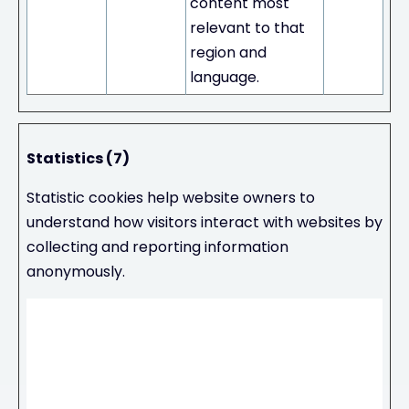
content most
relevant to that
region and
language.
Statistics (7)
Statistic cookies help website owners to
understand how visitors interact with websites by
collecting and reporting information
anonymously.
Maxi
mum
Stora
Name
Provider
Purpose
ge
Durati
on