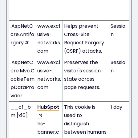
Name
Provider
Purpose
ge
Durati
on
.AspNetC
www.excl
Helps prevent
Sessio
ore.Antifo
usive-
Cross-Site
n
rgery.#
networks.
Request Forgery
com
(CSRF) attacks.
.AspNetC
www.excl
Preserves the
Sessio
ore.Mvc.C
usive-
visitor's session
n
ookieTem
networks.
state across
pDataPro
com
page requests.
vider
__cf_b
HubSpot
This cookie is
1 day
m [x10]
used to
hs-
distinguish
banner.c
between humans