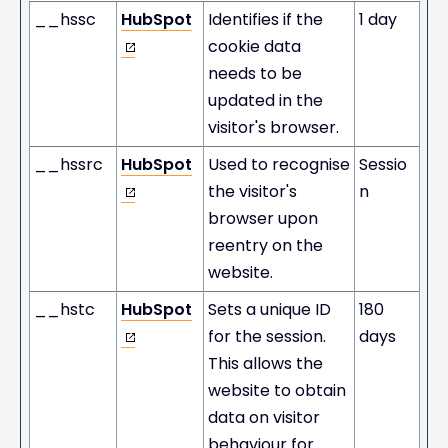
__hssc
HubSpot
Identifies if the
1 day
cookie data
needs to be
updated in the
visitor's browser.
__hssrc
HubSpot
Used to recognise
Sessio
the visitor's
n
browser upon
reentry on the
website.
__hstc
HubSpot
Sets a unique ID
180
for the session.
days
This allows the
website to obtain
data on visitor
behaviour for