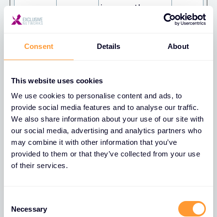
improve the
website's
security.
Consent
Details
About
CookieCo
training.e
Stores the user's
1 year
nsent
xclusive-
cookie consent
[x2]
networks.
state for the
This website uses cookies
com
current domain
We use cookies to personalise content and ads, to
Cookieb
provide social media features and to analyse our traffic.
ot
We also share information about your use of our site with
our social media, advertising and analytics partners who
cookietes
HubSpot
This cookie is
Sessio
may combine it with other information that you’ve
t
used to
n
provided to them or that they’ve collected from your use
determine if the
of their services.
visitor has
accepted the
C
cookie consent
Necessary
o
box.