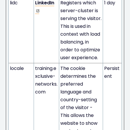
lidc
LinkedIn
Registers which
1 day
server-cluster is
serving the visitor.
This is used in
context with load
balancing, in
order to optimize
user experience.
locale
training.e
The cookie
Persist
xclusive-
determines the
ent
networks.
preferred
com
language and
country-setting
of the visitor -
This allows the
website to show