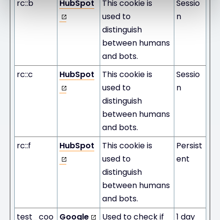
rc::b
HubSpot
This cookie is
Sessio
used to
n
distinguish
between humans
and bots.
rc::c
HubSpot
This cookie is
Sessio
used to
n
distinguish
between humans
and bots.
rc::f
HubSpot
This cookie is
Persist
used to
ent
distinguish
between humans
and bots.
test_coo
Google
Used to check if
1 day