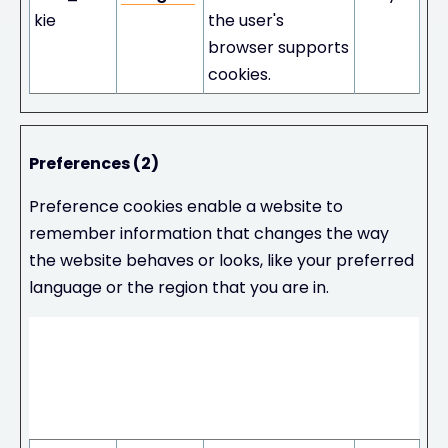
kie
the user's
browser supports
cookies.
Preferences (2)
Preference cookies enable a website to
remember information that changes the way
the website behaves or looks, like your preferred
language or the region that you are in.
Maxi
mum
Stora
Name
Provider
Purpose
ge
Durati
on