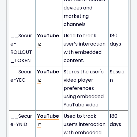
devices and
marketing
channels.
__Secur
YouTube
Used to track
180
e-
user’s interaction
days
ROLLOUT
with embedded
_TOKEN
content.
__Secur
YouTube
Stores the user's
Sessio
e-YEC
video player
n
preferences
using embedded
YouTube video
__Secur
YouTube
Used to track
180
e-YNID
user’s interaction
days
with embedded