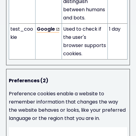
distinguish
between humans
and bots.
test_coo
Google
Used to check if
1 day
kie
the user's
browser supports
cookies.
Preferences (2)
Preference cookies enable a website to
remember information that changes the way
the website behaves or looks, like your preferred
language or the region that you are in.
Maxi