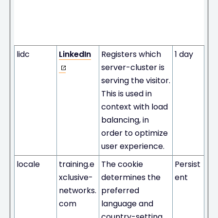
mum
Stora
Name
Provider
Purpose
ge
Durati
on
lidc
LinkedIn
Registers which
1 day
server-cluster is
serving the visitor.
This is used in
context with load
balancing, in
order to optimize
user experience.
locale
training.e
The cookie
Persist
xclusive-
determines the
ent
networks.
preferred
com
language and
country-setting