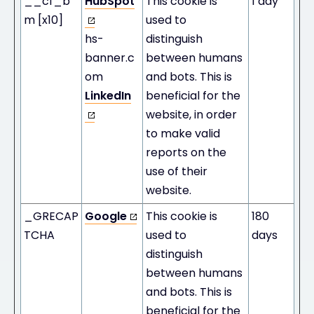
__cf_b
HubSpot
This cookie is
1 day
m [x10]
used to
hs-
distinguish
banner.c
between humans
om
and bots. This is
LinkedIn
beneficial for the
website, in order
to make valid
reports on the
use of their
website.
_GRECAP
Google
This cookie is
180
TCHA
used to
days
distinguish
between humans
and bots. This is
beneficial for the