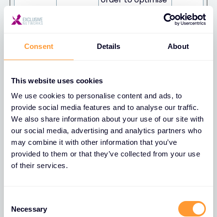
response times.
bcookie
LinkedIn
Used in order to
1 year
detect spam and
Consent
Details
About
improve the
website's
This website uses cookies
security.
We use cookies to personalise content and ads, to
CookieCo
training.e
Stores the user's
1 year
provide social media features and to analyse our traffic.
nsent
xclusive-
cookie consent
We also share information about your use of our site with
[x2]
networks.
state for the
our social media, advertising and analytics partners who
com
current domain
may combine it with other information that you’ve
Cookieb
provided to them or that they’ve collected from your use
ot
of their services.
cookietes
HubSpot
This cookie is
Sessio
t
used to
n
C
Necessary
determine if the
o