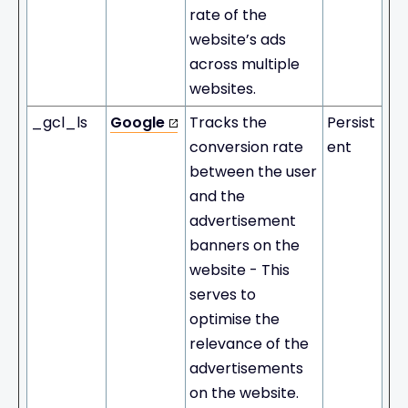
rate of the
website’s ads
across multiple
websites.
_gcl_ls
Google
Tracks the
Persist
conversion rate
ent
between the user
and the
advertisement
banners on the
website - This
serves to
optimise the
relevance of the
advertisements
on the website.