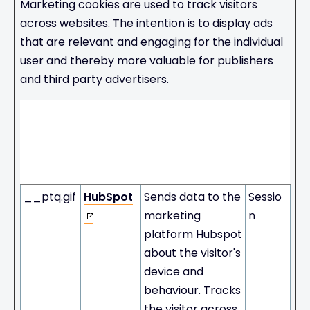
Marketing cookies are used to track visitors
across websites. The intention is to display ads
that are relevant and engaging for the individual
user and thereby more valuable for publishers
and third party advertisers.
Maxi
mum
Stora
Name
Provider
Purpose
ge
Durati
on
__ptq.gif
HubSpot
Sends data to the
Sessio
marketing
n
platform Hubspot
about the visitor's
device and
behaviour. Tracks
the visitor across