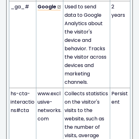
_ga_#
Google
Used to send
2
data to Google
years
Analytics about
the visitor's
device and
behavior. Tracks
the visitor across
devices and
marketing
channels.
hs-cta-
www.excl
Collects statistics
Persist
interactio
usive-
on the visitor's
ent
ns#cta
networks.
visits to the
com
website, such as
the number of
visits, average