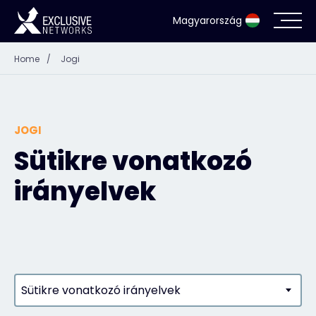
Magyarország
Home
/
Jogi
Kiberbiztonság
Ökoszisztéma
JOGI
Források
Sütikre vonatkozó
irányelvek
Cég
Kapcsolat
Sütikre vonatkozó irányelvek
#weareexclusive