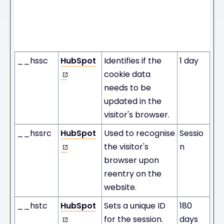
mum
Stora
Name
Provider
Purpose
ge
Durati
on
__hssc
HubSpot
Identifies if the
1 day
cookie data
needs to be
updated in the
visitor's browser.
__hssrc
HubSpot
Used to recognise
Sessio
the visitor's
n
browser upon
reentry on the
website.
__hstc
HubSpot
Sets a unique ID
180
for the session.
days