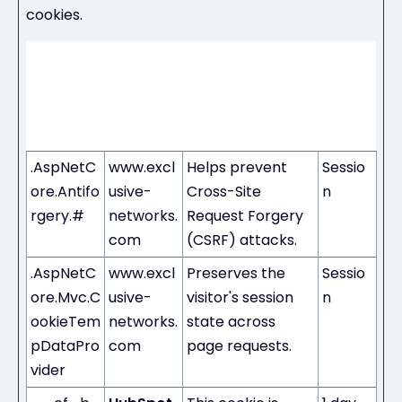
cookies.
Maxi
mum
Stora
Name
Provider
Purpose
ge
Durati
on
.AspNetC
www.excl
Helps prevent
Sessio
ore.Antifo
usive-
Cross-Site
n
rgery.#
networks.
Request Forgery
com
(CSRF) attacks.
.AspNetC
www.excl
Preserves the
Sessio
ore.Mvc.C
usive-
visitor's session
n
ookieTem
networks.
state across
pDataPro
com
page requests.
vider