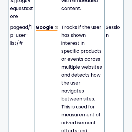
#||LogsR
with embedded
equestsSt
content.
ore
pagead/1
Google
Tracks if the user
Sessio
p-user-
has shown
n
list/#
interest in
specific products
or events across
multiple websites
and detects how
the user
navigates
between sites.
This is used for
measurement of
advertisement
efforts and