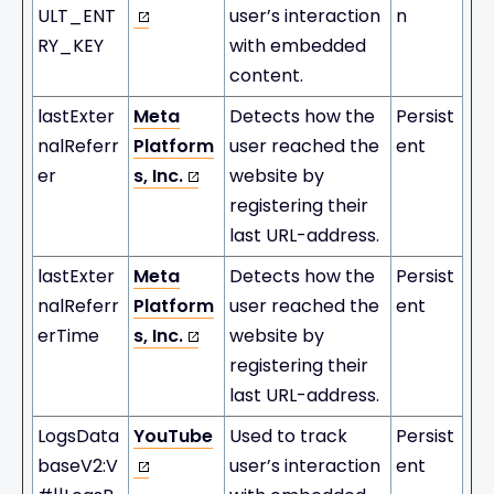
ULT_ENT
user’s interaction
n
RY_KEY
with embedded
content.
lastExter
Meta
Detects how the
Persist
nalReferr
Platform
user reached the
ent
er
s, Inc.
website by
registering their
last URL-address.
lastExter
Meta
Detects how the
Persist
nalReferr
Platform
user reached the
ent
erTime
s, Inc.
website by
registering their
last URL-address.
LogsData
YouTube
Used to track
Persist
baseV2:V
user’s interaction
ent