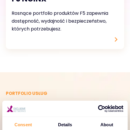
Rosnące portfolio produktów F5 zapewnia
dostępność, wydajność i bezpieczeństwo,
których potrzebujesz.
PORTFOLIO USŁUG
Dedykowane i
ukierunkowane usługi
pomagające w rozwoju
Consent
Details
About