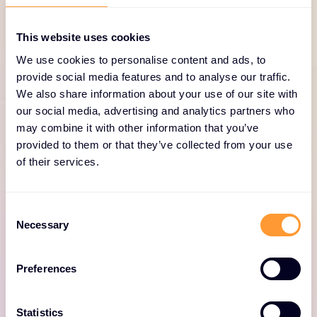
firmy
This website uses cookies
Nasi inżynierowie przedsprzedażowi wspierają Cię w
We use cookies to personalise content and ads, to
projektowaniu rozwiązań, które zwiększają
provide social media features and to analyse our traffic.
możliwości projektowe i wygrywają duże projekty.
We also share information about your use of our site with
Przyspiesz cykle sprzedaży dzięki demonstracjom
our social media, advertising and analytics partners who
na miejscu i polegaj na nas w zakresie Proof of
may combine it with other information that you’ve
Concepts (POC), wstępnej konfiguracji i staging.
provided to them or that they’ve collected from your use
Zapoznaj się z naszym portfolio usług F5 tutaj.
of their services.
C
Necessary
o
n
s
Preferences
e
Usługi przedsprzedażowe
n
t
Statistics