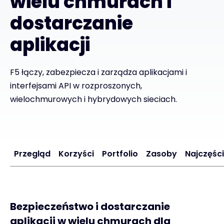
wielu chmurach i
dostarczanie
Kontakt
aplikacji
#weareexclusive
F5 łączy, zabezpiecza i zarządza aplikacjami i
interfejsami API w rozproszonych,
wielochmurowych i hybrydowych sieciach.
Przegląd
Korzyści
Portfolio
Zasoby
Najczęśc
Bezpieczeństwo i dostarczanie
aplikacji w wielu chmurach dla