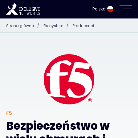
Polska
Strona główna
/
Ekosystem
/
Producenci
Cyberbezpieczeństwo i infrastruktura IT
Ekosystem
Zasoby
Firma
Login Exclusive Access
F5
Bezpieczeństwo w
Exclusive Access - Dowiedz się więcej