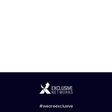
#weareexclusive