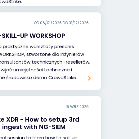
wdStrike.
OD 06/01/2026 DO 31/12/2026
-SKILL-UP WORKSHOP
 praktyczne warsztaty presales
 WORKSHOP, stworzone dla inżynierów
 konsultantów technicznych i resellerów,
zwijać umiejętności techniczne i
e środowisko demo CrowdStrike.
15 WRZ 2026
e XDR - How to setup 3rd
 ingest with NG-SIEM
cal session to learn how to set up