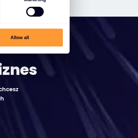
Allow all
iznes
 chcesz
ch