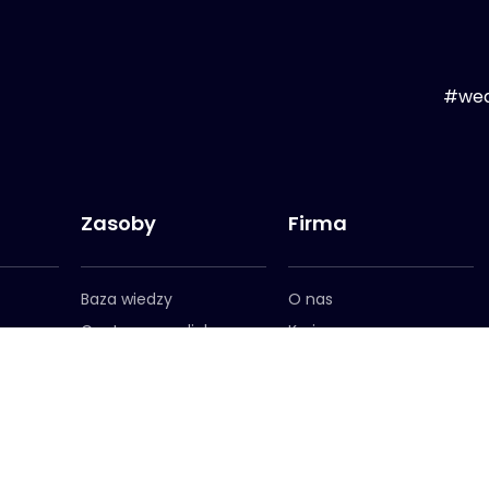
#wea
Zasoby
Firma
Baza wiedzy
O nas
Centrum medialne
Kariera
em
Rejestracja do
Przywództwo
newslettera
Lokalizacje