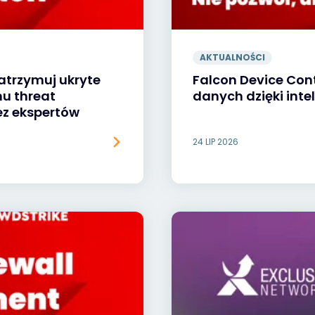
AKTUALNOŚCI
atrzymuj ukryte
Falcon Device Cont
u threat
danych dzięki intel
z ekspertów
24 LIP 2026