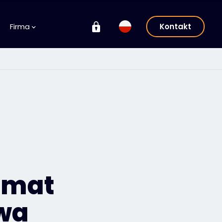
Firma
Kontakt
z
emat
wa