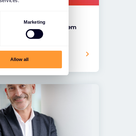
 services.
Marketing
s globalnym dystrybutorem
Allow all