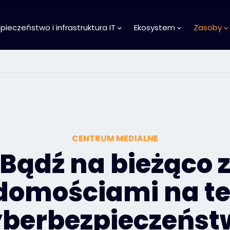
ieczeństwo i infrastruktura IT
Ekosystem
Zasoby
CENTRUM MEDIALNE
Bądź na bieżąco 
domościami na t
yberbezpieczeńst