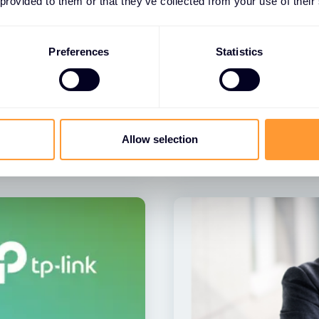
 provided to them or that they’ve collected from your use of their
AKTUALNOŚCI
Preferences
Statistics
cyjny antywirus nie
Exclusive Network
Fortinet
15 LIP 2026
Allow selection