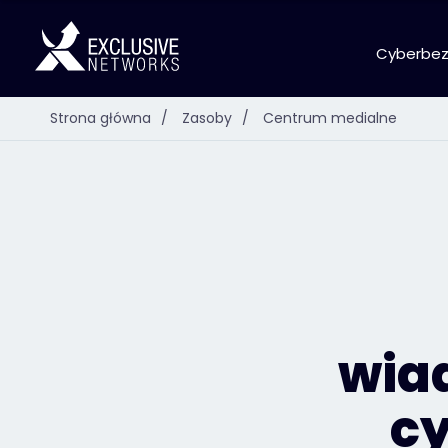
Cyberbezp
Strona główna
/
Zasoby
/
Centrum medialne
wia
c