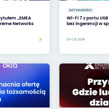
AKTUALNOŚCI
tytułem „EMEA
Wi-Fi 7 z portu US
xtreme Networks
bez ingerencji w sp
05 CZE 2026