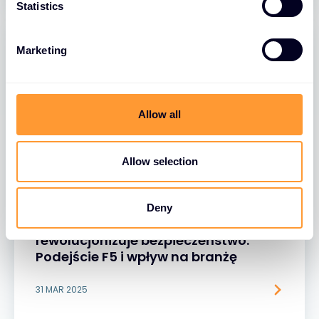
t
Statistics
S
e
Marketing
l
e
c
t
Allow all
i
o
n
Allow selection
BLOGI
Deny
Część 1: Jak sztuczna inteligencja
rewolucjonizuje bezpieczeństwo:
Podejście F5 i wpływ na branżę
31 MAR 2025