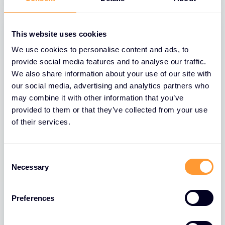
This website uses cookies
We use cookies to personalise content and ads, to
provide social media features and to analyse our traffic.
We also share information about your use of our site with
our social media, advertising and analytics partners who
may combine it with other information that you’ve
provided to them or that they’ve collected from your use
of their services.
BLOGI
Część 2: Podejście F5 do AI: zasilanie
C
Necessary
nowoczesnych, bezpiecznych
o
aplikacji AI
n
s
Preferences
31 MAR 2025
e
n