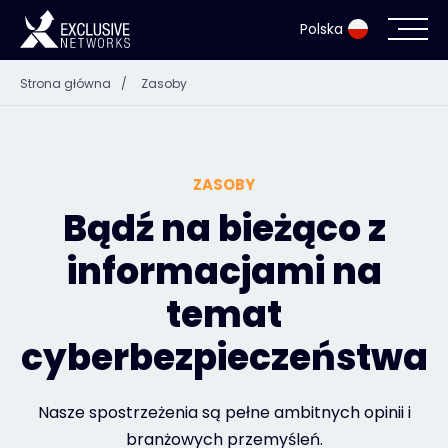
Polska
Strona główna
/
Zasoby
Cyberbezpieczeństwo i infrastruktura IT
Ekosystem
ZASOBY
Zasoby
Bądź na bieżąco z
informacjami na
Firma
temat
cyberbezpieczeństwa
Login Exclusive Access
Nasze spostrzeżenia są pełne ambitnych opinii i
Exclusive Access - Dowiedz się więcej
branżowych przemyśleń.