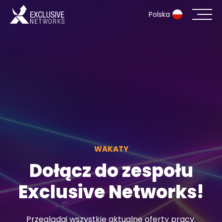
Polska
Cyberbezpieczeństwo i infrastruktura IT
Ekosystem
Zasoby
Firma
WAKATY
Dołącz do zespołu
Login Exclusive Access
Exclusive Networks!
Exclusive Access - Dowiedz się więcej
Przeglądaj wszystkie aktualne oferty pracy.