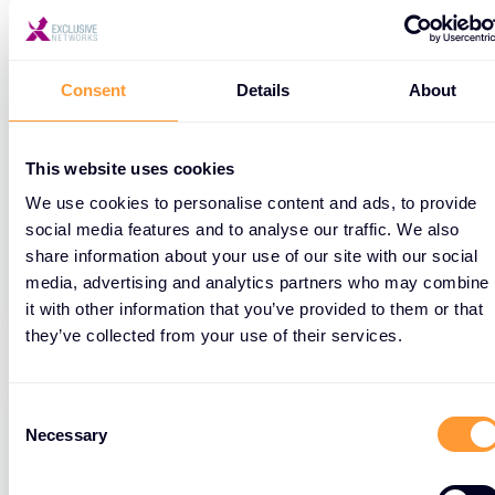
Hybrid
VENDOR
SALES
Philippines
Full time
Manila
Consent
Details
About
This website uses cookies
Zobacz szczegóły pracy
We use cookies to personalise content and ads, to provide
social media features and to analyse our traffic. We also
share information about your use of our site with our social
media, advertising and analytics partners who may combine
it with other information that you’ve provided to them or that
they’ve collected from your use of their services.
C
Senior Pre- Sales Engineer
Necessary
o
n
s