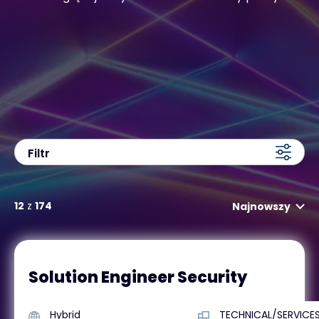
Kontakt
#weareexclusive
Filtr
12
z
174
Najnowszy
Solution Engineer Security
Hybrid
TECHNICAL/SERVICE