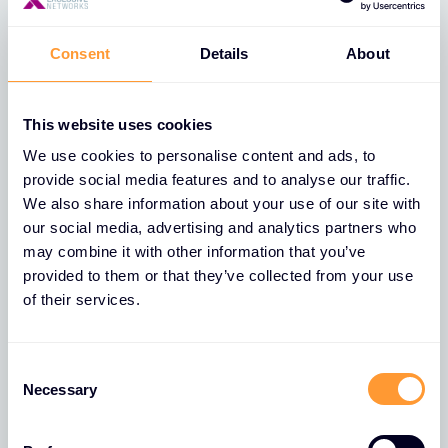
Consent
Details
About
This website uses cookies
We use cookies to personalise content and ads, to
provide social media features and to analyse our traffic.
We also share information about your use of our site with
Baza wiedzy
our social media, advertising and analytics partners who
may combine it with other information that you’ve
Bądź na bieżąco z nowymi pomysłami,
provided to them or that they’ve collected from your use
raportami i najnowszymi trendami w
of their services.
cyberbezpieczeństwie.
Baza wiedzy
C
Necessary
o
n
s