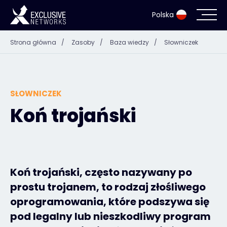
Polska
Strona główna
/
Zasoby
/
Baza wiedzy
/
Słowniczek
Cyberbezpieczeństwo i infrastruktura IT
Ekosystem
SŁOWNICZEK
Zasoby
Koń trojański
Firma
Koń trojański, często nazywany po
prostu trojanem, to rodzaj złośliwego
Login Exclusive Access
oprogramowania, które podszywa się
pod legalny lub nieszkodliwy program
Exclusive Access - Dowiedz się więcej