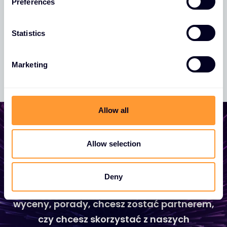
Preferences
e
n
t
Statistics
S
e
Marketing
l
e
c
t
Allow all
i
o
n
Allow selection
Zacznij rozwijać swój biznes
Deny
Niezależnie od tego, czy potrzebujesz
wyceny, porady, chcesz zostać partnerem,
czy chcesz skorzystać z naszych