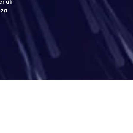
r ali
 za