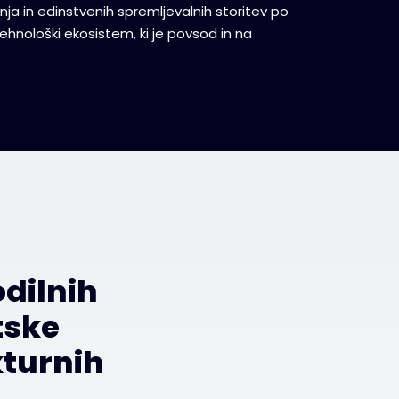
a in edinstvenih spremljevalnih storitev po
ehnološki ekosistem, ki je povsod in na
odilnih
tske
kturnih
.