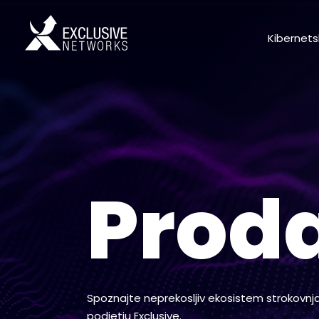
Kibernets
Proda
Spoznajte neprekosljiv ekosistem strokovnjak
podjetju Exclusive.