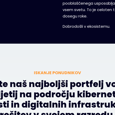
pooblaščenega usposabljanj
vsem svetu. To je celoten t
dosegu roke.
Dobrodošli v ekosistemu.
ISKANJE PONUDNIKOV
te naš najboljši portfelj v
jetij na področju kiberne
ti in digitalnih infrastru
rešitev v svojem razredu