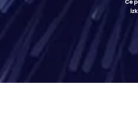
Če p
iz