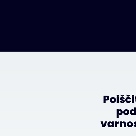
Poišči
pod
varnos