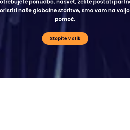
otrebujete ponudbo, nasvet, želite postati partne
koristiti naše globalne storitve, smo vam na voljo
pomoč.
Stopite v stik