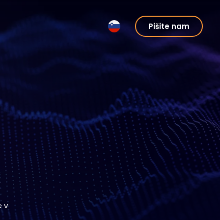
Pišite nam
e v