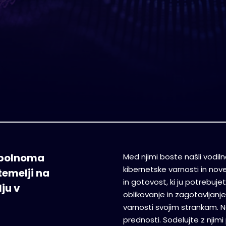
popolnoma
Med njimi boste našli vodi
kibernetske varnosti in nove,
temelji na
in gotovost, ki ju potrebujet
ju v
oblikovanje in zagotavljanje
varnosti svojim strankam. Na
prednosti. Sodelujte z njim