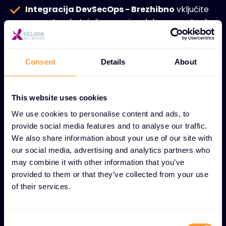
Integracija DevSecOps - Brezhibno
vključite
varnost v obstoječe razvojne delovne postopke,
ne da bi pri tem ovirali produktivnost.
Izboljšano znanje razvijalcev -
Usposabljanje
Consent
Details
About
za
varno
kodiranje omogoča razvojnim ekipam,
da gradijo aplikacije s poudarkom na varnosti.
This website uses cookies
Skladnost s predpisi - Ohranite
skladnost z
We use cookies to personalise content and ads, to
industrijskimi standardi in zahtevami glede
provide social media features and to analyse our traffic.
skladnosti med celotnim razvojem.
We also share information about your use of our site with
our social media, advertising and analytics partners who
Skalabilnost za vse organizacije - Rešitve
,
may combine it with other information that you’ve
zasnovane za krepitev celovitosti aplikacij tako
provided to them or that they’ve collected from your use
za podjetja kot za mala in srednje velika
of their services.
podjetja.
C