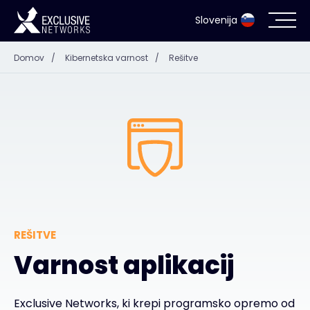
Slovenija
Domov
/
Kibernetska varnost
/
Rešitve
Kibernetska varnost
Ekosistem
Viri
Podjetje
REŠITVE
Pišite na
Varnost aplikacij
Exclusive Networks, ki krepi programsko opremo od
#weareexclusive