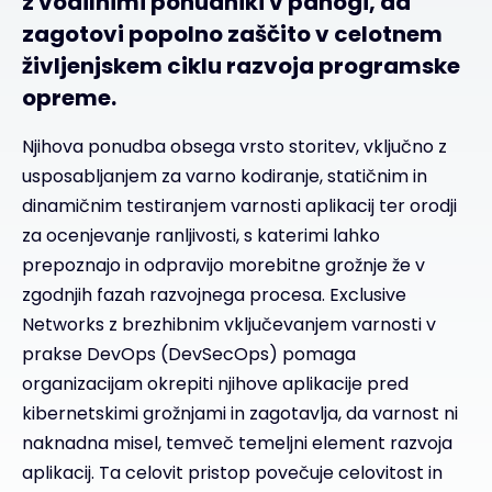
z vodilnimi ponudniki v panogi, da
zagotovi popolno zaščito v celotnem
življenjskem ciklu razvoja programske
opreme.
Njihova ponudba obsega vrsto storitev, vključno z
usposabljanjem za varno kodiranje, statičnim in
dinamičnim testiranjem varnosti aplikacij ter orodji
za ocenjevanje ranljivosti, s katerimi lahko
prepoznajo in odpravijo morebitne grožnje že v
zgodnjih fazah razvojnega procesa. Exclusive
Networks z brezhibnim vključevanjem varnosti v
prakse DevOps (DevSecOps) pomaga
organizacijam okrepiti njihove aplikacije pred
kibernetskimi grožnjami in zagotavlja, da varnost ni
naknadna misel, temveč temeljni element razvoja
aplikacij. Ta celovit pristop povečuje celovitost in