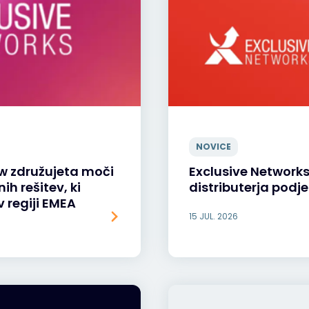
NOVICE
ow združujeta moči
Exclusive Network
h rešitev, ki
distributerja podje
v regiji EMEA
15 JUL. 2026