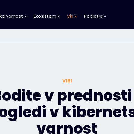
ka varnost
Ekosistem
Viri
Podjetje
VIRI
odite v prednosti
ogledi v kibernet
varnost