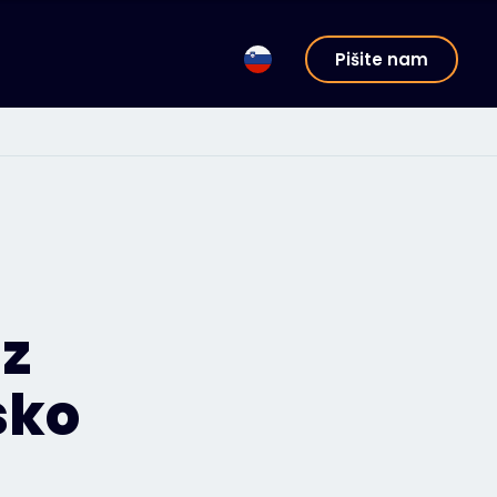
Pišite nam
 z
sko