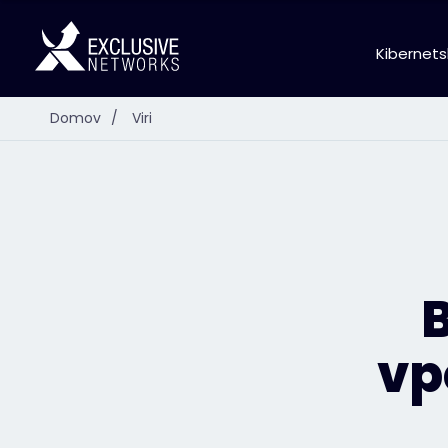
Kibernets
Domov
/
Viri
B
vp