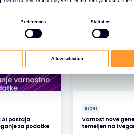
 provided to them or that they’ve collected from your use of their
Preferences
Statistics
Allow selection
BLOGI
 AI postaja
Varnost nove gener
eganje za podatke
temeljen na tvegan