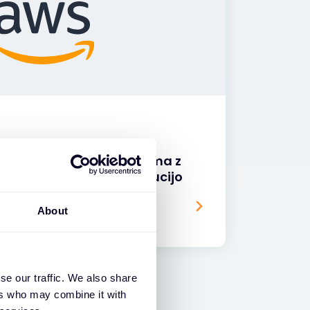
s podpisuje dva sporazuma z
s za izboljšano distribucijo
st na trgu
About
se our traffic. We also share
ers who may combine it with