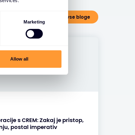
 services.
Oglejte si vse bloge
Marketing
Allow all
acije s CREM: Zakaj je pristop,
ju, postal imperativ