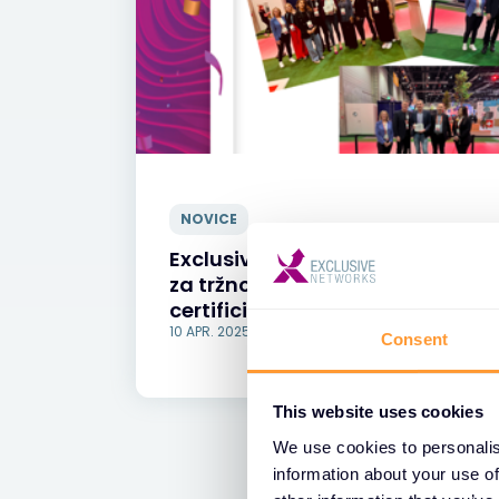
NOVICE
Exclusive Networks prejel zlato
za tržno inovacijo, partnerja leta
certificiranega trenerja leta v r
10 APR. 2025
Consent
This website uses cookies
We use cookies to personalis
information about your use of