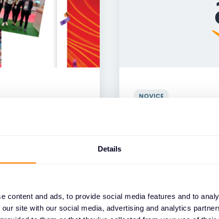
NOVICE
 nagrado Fortinet
Exclusive Network
 v regiji EMEA in
Amazon Web Service
egiji EMEA ATC
oblaka in prisotno
02 FEB. 2025
Details
e content and ads, to provide social media features and to analy
 our site with our social media, advertising and analytics partn