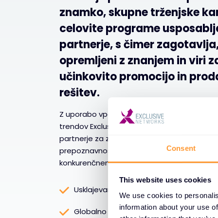
znamko, skupne trženjske ka
celovite programe usposablj
partnerje, s čimer zagotavlja
opremljeni z znanjem in viri z
učinkovito promocijo in prod
rešitev.
Z uporabo vpogledov na podlagi podatkov in
trendov Exclusive Networks strateško pozici
partnerje za zajemanje novih priložnosti, p
Consent
prepoznavnosti blagovne znamke in spodbuj
konkurenčnem okolju kibernetske varnosti.
This website uses cookies
Usklajevanje strategije prodajalcev
We use cookies to personalis
information about your use of
Globalno sodelovanje z lokalnim izvaja