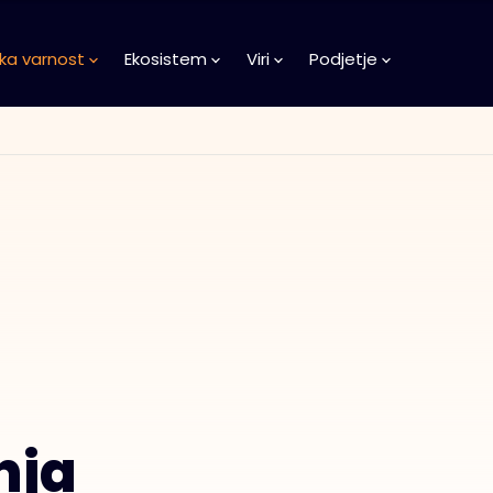
ka varnost
Ekosistem
Viri
Podjetje
nja