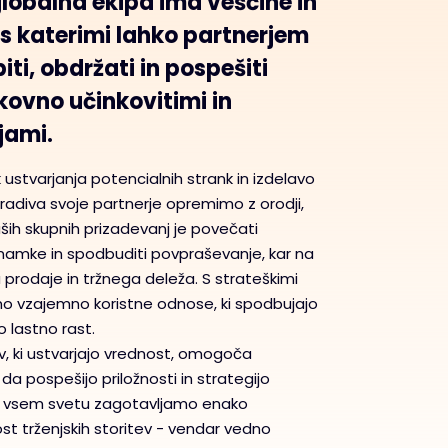
lobalna ekipa ima veščine in
 s katerimi lahko partnerjem
i, obdržati in pospešiti
kovno učinkovitimi in
jami.
ustvarjanja potencialnih strank in izdelavo
radiva svoje partnerje opremimo z orodji,
aših skupnih prizadevanj je povečati
amke in spodbuditi povpraševanje, kar na
prodaje in tržnega deleža. S strateškimi
imo vzajemno koristne odnose, ki spodbujajo
o lastno rast.
ev, ki ustvarjajo vrednost, omogoča
da pospešijo priložnosti in strategijo
Po vsem svetu zagotavljamo enako
st trženjskih storitev - vendar vedno