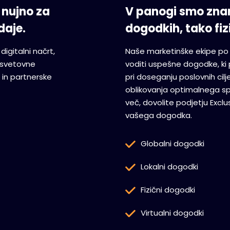
 nujno za
V panogi smo znan
daje.
dogodkih, tako fizi
igitalni načrt,
Naše marketinške ekipe po
a svetovne
voditi uspešne dogodke, ki
 in partnerske
pri doseganju poslovnih cil
oblikovanja optimalnega spo
več, dovolite podjetju Exclu
vašega dogodka.
Globalni dogodki
Lokalni dogodki
Fizični dogodki
Virtualni dogodki