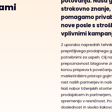
potovanja. Naša g
rami
strokovno znanje,
pomagamo privabit
nove posle s stroš
vplivnimi kampan
Z uporabo naprednih tehnik 
prepričljivega prodajnega g
potrebnimi za uspeh. Cilj n
prepoznavnost blagovne zn
koncu prispeva k povečanju 
marketinškimi pristopi goj
rast naših partnerjev in naš
Naš nabor trženjskih storit
prodajalcem in partnerjem, 
spremenijo v resničnost. 
doslednost in visoko kakovo