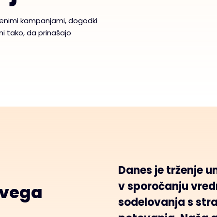
jenimi kampanjami, dogodki
ni tako, da prinašajo
Danes je trženje 
v sporočanju vred
ivega
sodelovanja s str