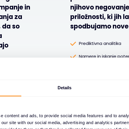
mpanje in
njihovo negovanje
anja za
priložnosti, ki jih 
, da so
spodbujamo nove pr
a
Prediktivna analitika
ajo
Namere in iskanje poten
 tržnih
Ustvarjanje vodilnih
onira svoje
ovečanje
Oskrbovanje vodilnih
Details
anje rasti v
Telemarketing in določ
e content and ads, to provide social media features and to analy
 our site with our social media, advertising and analytics partn
njem