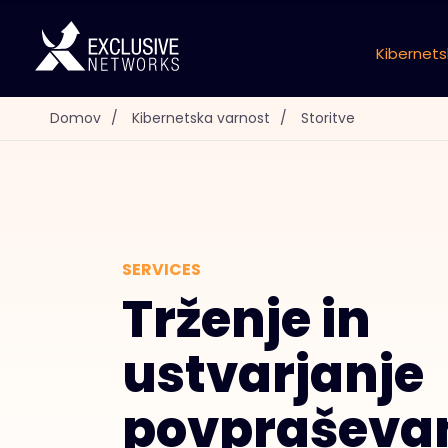
Kibernets
Domov
/
Kibernetska varnost
/
Storitve
SERVICES
Trženje in
ustvarjanje
povpraševa