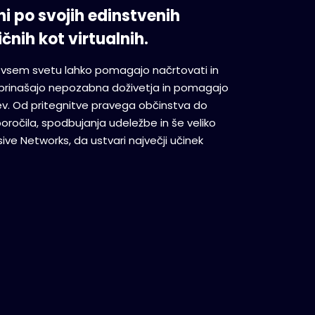
i po svojih edinstvenih
čnih kot virtualnih.
 vsem svetu lahko pomagajo načrtovati in
 prinašajo nepozabna doživetja in pomagajo
jev. Od pritegnitve pravega občinstva do
ročila, spodbujanja udeležbe in še veliko
sive Networks, da ustvari največji učinek