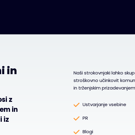
i in
Naši strokovnjaki lahko skup
stroškovno učinkovit komun
in trženjskim prizadevanjem
si z
Ustvarjanje vsebine
jem in
 iz
PR
Blogi