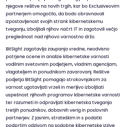
njegove rešitve na novih trgih, kar bo Exclusiveovim
partnerjem omogočilo, da bodo obravnavali
izpostavljenost svojih strank kibernetskemu
tveganju, izboljšali njihov načrt IT in zagotovili večjo
preglednost nad njihovo varnostno držo.
BitSight zagotavlja zaupanja vredne, neodvisno
potrjene ocene in analize kibernetske varnosti
vodilnim svetovnim podjetjem, vladnim agencijam,
vlagateljem in ponudnikom zavarovanj. Rešitve
podjetja BitSight pomagajo strokovnjakom za
varnost ugotavljati vrzeli in merljivo izboljšati
uspešnost njihovih programov kibernetske varnosti
ter razumeti in odpravljati kibernetska tveganja
tretjih ponudnikov, dobavnih verig in poslovnih
partnerjev. Z jasnim, strateškim in s podatki
podprtim odzivom na sodobne kibernetske izzive