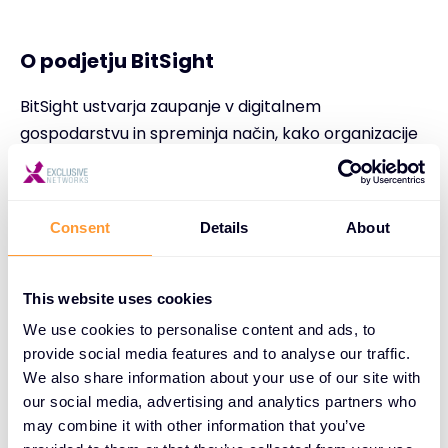
O podjetju BitSight
BitSight ustvarja zaupanje v digitalnem
gospodarstvu in spreminja način, kako organizacije
upravljajo kibernetska tveganja. Platforma za
varnostne ocene BitSight uporablja izpopolnjene
algoritme in dnevno pripravlja varnostne ocene, ki
Consent
Details
About
se gibljejo od 250 do 900, da bi organizacijam
pomagala pri upravljanju lastne varnostne
uspešnosti, zmanjševanju tveganja tretjih oseb,
This website uses cookies
sklepanju kibernetskih zavarovalnih polic, izvajanju
We use cookies to personalise content and ads, to
finančnih pregledov in ocenjevanju skupnega
provide social media features and to analyse our traffic.
tveganja. BitSight je z največjim ekosistemom
We also share information about your use of our site with
uporabnikov in informacij standard na področju
our social media, advertising and analytics partners who
may combine it with other information that you’ve
varnostnih ocen. Za več informacij obiščite spletno