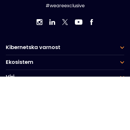
#weareexclusive
Kibernetska varnost
Ekosistem
Viri
Podjetje
Skupina