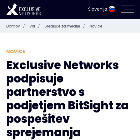
Slovenija
Domov
/
Viri
/
Središče za medije
/
Novice
Kibernetska varnost
Ekosistem
NOVICE
Exclusive Networks
Viri
podpisuje
Podjetje
partnerstvo s
podjetjem BitSight za
pospešitev
Pišite na
sprejemanja
#weareexclusive