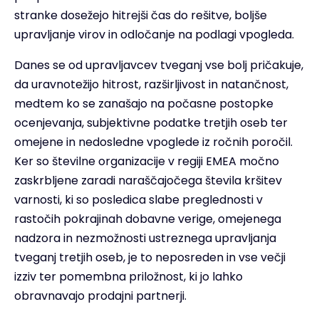
stranke dosežejo hitrejši čas do rešitve, boljše
upravljanje virov in odločanje na podlagi vpogleda.
Danes se od upravljavcev tveganj vse bolj pričakuje,
da uravnotežijo hitrost, razširljivost in natančnost,
medtem ko se zanašajo na počasne postopke
ocenjevanja, subjektivne podatke tretjih oseb ter
omejene in nedosledne vpoglede iz ročnih poročil.
Ker so številne organizacije v regiji EMEA močno
zaskrbljene zaradi naraščajočega števila kršitev
varnosti, ki so posledica slabe preglednosti v
rastočih pokrajinah dobavne verige, omejenega
nadzora in nezmožnosti ustreznega upravljanja
tveganj tretjih oseb, je to neposreden in vse večji
izziv ter pomembna priložnost, ki jo lahko
obravnavajo prodajni partnerji.