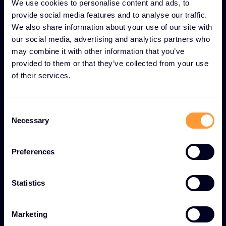
We use cookies to personalise content and ads, to
provide social media features and to analyse our traffic.
We also share information about your use of our site with
our social media, advertising and analytics partners who
EINZIGARTIGE MERKMALE VON BERATUNG UND
may combine it with other information that you’ve
PROFESSIONELLEN DIENSTLEISTUNGEN
provided to them or that they’ve collected from your use
of their services.
Umfassendes Partner
Enablement durch
C
globalen Spitzen-Service
Necessary
o
n
Weltweit zertifiziertes Fachwissen
s
Preferences
e
Zugang zu über 1.200 zertifizierten Technik- und
n
Vertriebsspezialisten in über 100 Ländern.
t
Statistics
S
End-to-End-
e
Marketing
Lebenszyklusmanagement
l