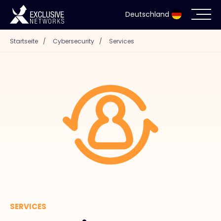
Deutschland
Startseite
/
Cybersecurity
/
Services
Cybersecurity
Ökosystem
Ressourcen
Unternehmen
Partnerportal
SERVICES
Exclusive Access Anmeldung