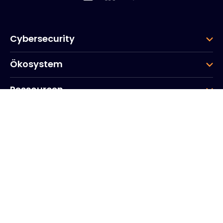
Cybersecurity
Ökosystem
Ressourcen
Unternehmen
Gruppe
Hauptsitz des Unternehmens
20, Quai du Point du Jour