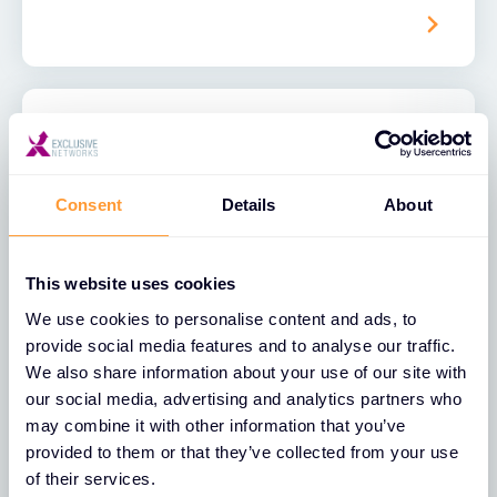
Consent
Details
About
This website uses cookies
We use cookies to personalise content and ads, to
provide social media features and to analyse our traffic.
23 SEPT. 2026
EVENT
We also share information about your use of our site with
Forescout Mission Possible &
our social media, advertising and analytics partners who
Oktoberfest 2026
may combine it with other information that you’ve
provided to them or that they’ve collected from your use
Forescout Mission Possible trifft
of their services.
Oktoberfest: Nehmen Sie an einem