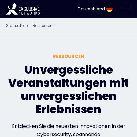
Deutschland
Startseite
/
Ressourcen
Cybersecurity
Ökosystem
RESSOURCEN
Ressourcen
Unvergessliche
Veranstaltungen mit
Unternehmen
unvergesslichen
Erlebnissen
Partnerportal
Entdecken Sie die neuesten Innovationen in der
Exclusive Access Anmeldung
Cybersecurity, spannende