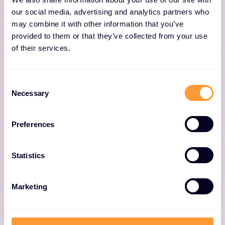
our social media, advertising and analytics partners who
Der Nozomi Guardian Sicherheitssensor
may combine it with other information that you’ve
beobachtet passiv den lokalen OT-
provided to them or that they’ve collected from your use
Netzwerkverkehr, um eine umfassende Asset-
of their services.
Transparenz und Netzwerküberwachung für
unternehmenskritische Branchen zu
C
gewährleisten.
Necessary
o
n
s
Preferences
e
n
t
Statistics
S
e
Marketing
Guardian Air
l
e
c
Der kabellose Sicherheitssensor Nozomi