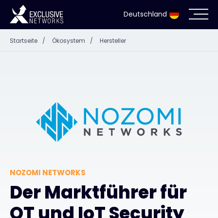
Deutschland
Startseite
/
Ökosystem
/
Hersteller
Cybersecurity
Ökosystem
Ressourcen
Unternehmen
NOZOMI NETWORKS
Partnerportal
Der Marktführer für
OT und IoT Security
Exclusive Access Anmeldung