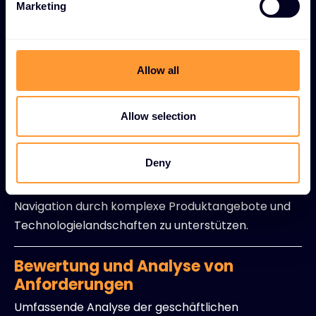
und optimale Skalierbarkeit ausgelegt sind.
Marketing
l
e
ROI-Analyse und -Modellierung
c
t
Detaillierte Rentabilitätsberechnungen und
Allow all
i
Entwicklung von Business Cases zur Rechtfertigung
o
von Lösungsinvestitionen.
n
Allow selection
Fachkundige Anleitung zur
Navigation
Deny
Professionelle Beratung, um Partner bei der
Navigation durch komplexe Produktangebote und
Technologielandschaften zu unterstützen.
Bewertung und Analyse von
Anforderungen
Umfassende Analyse der geschäftlichen