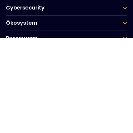
Cybersecurity
Ökosystem
Ressourcen
Unternehmen
Gruppe
Hauptsitz des Unternehmens
20, Quai du Point du Jour
Arcs de Seine
Boulogne
Billancourt