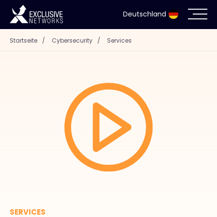
Deutschland
Startseite
/
Cybersecurity
/
Services
Cybersecurity
Ökosystem
Ressourcen
Unternehmen
Partnerportal
Exclusive Access Anmeldung
SERVICES