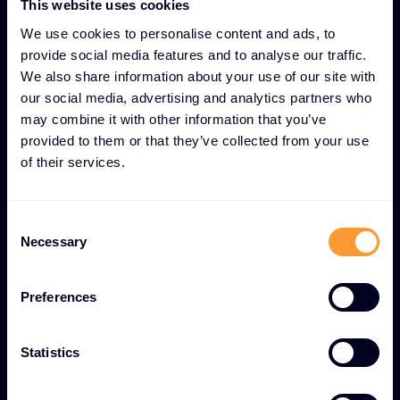
EINZIGARTIGE FUNKTIONEN FÜR PRE-SALES-
This website uses cookies
BERATUNG UND LÖSUNGSDESIGN
We use cookies to personalise content and ads, to
Pre-Sales-Beratung und
provide social media features and to analyse our traffic.
We also share information about your use of our site with
Solution Design für
our social media, advertising and analytics partners who
fundierte Entscheidungen
may combine it with other information that you’ve
provided to them or that they’ve collected from your use
of their services.
Personalisierte
Produktvorführungen
C
Maßgeschneiderte Demonstrationen, die relevante
Necessary
o
Funktionen und Möglichkeiten für bestimmte
n
Anwendungsfälle und Anforderungen aufzeigen.
s
Preferences
e
Planung der Architektur
n
t
Statistics
Fachkundige Erstellung technischer Entwürfe und
S
Lösungsarchitekturen, die auf maximale Leistung
e