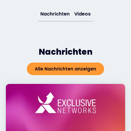
Exclusive Access - Erfahren Sie mehr
Nachrichten
Videos
Kontakt
Nachrichten
#weareexclusive
Alle Nachrichten anzeigen