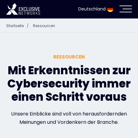
Deutschland
Startseite
/
Ressourcen
Cybersecurity
Ökosystem
RESSOURCEN
Ressourcen
Mit Erkenntnissen zur
Cybersecurity immer
Unternehmen
einen Schritt voraus
Partnerportal
Unsere Einblicke sind voll von herausfordernden
Meinungen und Vordenkern der Branche.
Exclusive Access Anmeldung