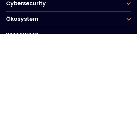
Cybersecurity
Ökosystem
Ressourcen
Unternehmen
Gruppe
Hauptsitz des Unternehmens
20, Quai du Point du Jour
Arcs de Seine
Boulogne
Billancourt