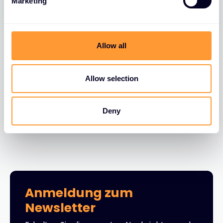
Marketing
l
e
c
t
Allow all
i
BLOGS
o
FortiGate FortiLink VLAN Migration
n
Allow selection
30 JUNI 2026
Deny
Anmeldung zum
Newsletter