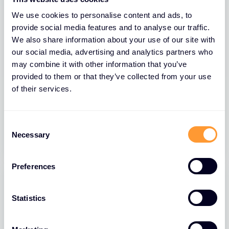
We use cookies to personalise content and ads, to
provide social media features and to analyse our traffic.
We also share information about your use of our site with
our social media, advertising and analytics partners who
may combine it with other information that you’ve
provided to them or that they’ve collected from your use
BLOGS
of their services.
FortiClient EMS Let’s Encrypt Security
C
01 JULI 2026
Necessary
o
n
s
Preferences
e
n
t
Statistics
S
e