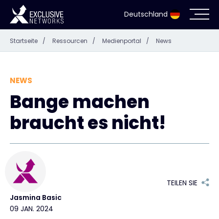
Deutschland
Startseite
/
Ressourcen
/
Medienportal
/
News
Cybersecurity
Ökosystem
NEWS
Bange machen
Ressourcen
braucht es nicht!
Unternehmen
Partnerportal
TEILEN SIE
Jasmina Basic
09 JAN. 2024
Exclusive Access Anmeldung