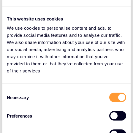
Wachstum in der zweiten Jahreshälfte noch weiter
entwickeln wird.“
This website uses cookies
Mehr Informationen:
http://www.exclusive-
We use cookies to personalise content and ads, to
networks.com/de
oder
https://ir.exclusive-
provide social media features and to analyse our traffic.
networks.com
We also share information about your use of our site with
our social media, advertising and analytics partners who
Weitere Details finden Sie außerdem
hier.
may combine it with other information that you’ve
* Die Variation bei konstanten Währungen wird
provided to them or that they’ve collected from your use
of their services.
unter Verwendung der Wechselkurse des ersten
Quartals 2023 auf den Bruttoumsatz des ersten
Quartals 2024 berechnet. Die USD, GBP und PLN
C
entwickelten sich wie folgt: 1EUR: 1,086 USD; 1EUR:
Necessary
o
0,856 GBP; 1EUR: 4,332 PLN entsprechend für das
n
erste Quartal 2024 und 1EUR: 1,073 USD; 1EUR: 0,883
s
Preferences
GBP; 1EUR: 4,709 PLN entsprechend für das erste
e
n
Quartal 2023