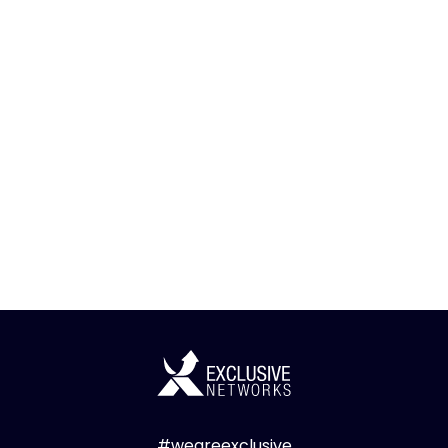
#weareexclusive