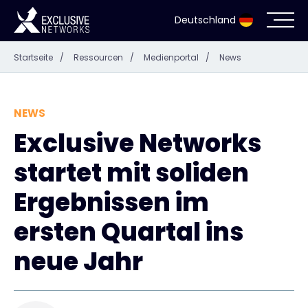
Deutschland
Startseite
/
Ressourcen
/
Medienportal
/
News
Cybersecurity
Ökosystem
NEWS
Exclusive Networks
Ressourcen
startet mit soliden
Unternehmen
Ergebnissen im
ersten Quartal ins
neue Jahr
Partnerportal
Exclusive Access Anmeldung