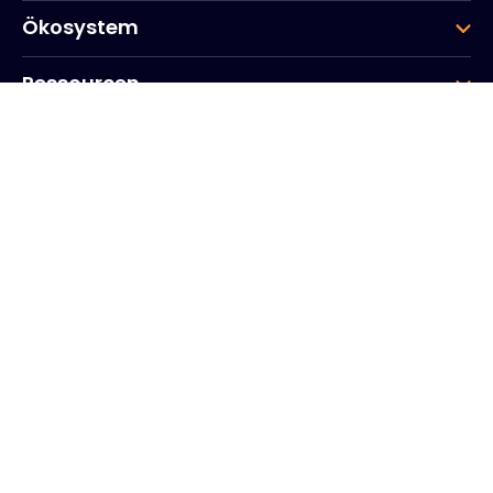
Ökosystem
Ressourcen
Unternehmen
Gruppe
Hauptsitz des Unternehmens
20, Quai du Point du Jour
Arcs de Seine
Boulogne
Billancourt
92100
Frankreich