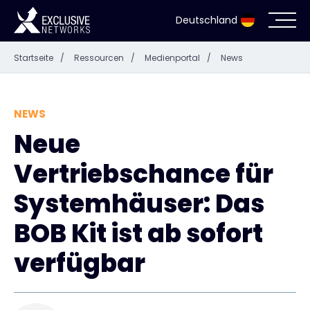
Deutschland
Startseite
/
Ressourcen
/
Medienportal
/
News
Cybersecurity
Ökosystem
NEWS
Neue
Ressourcen
Vertriebschance für
Unternehmen
Systemhäuser: Das
BOB Kit ist ab sofort
verfügbar
Partnerportal
Exclusive Access Anmeldung