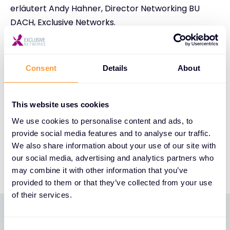
erläutert Andy Hahner, Director Networking BU
DACH, Exclusive Networks.
Das BOB Kit eignet sich nicht nur für den Einsatz
beim Kunden vor Ort, sondern ist auch ein starker
Consent
Details
About
Publikumsmagnet auf Events und Messen.
Weitere Informationen sind unter folgendem
This website uses cookies
Link abrufbar:
https://pages.info.exclusive-
We use cookies to personalise content and ads, to
provide social media features and to analyse our traffic.
networks.com/ExtremeNetworksBOBKit
We also share information about your use of our site with
Zur vollständigen Pressemeldung
our social media, advertising and analytics partners who
may combine it with other information that you’ve
provided to them or that they’ve collected from your use
of their services.