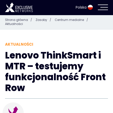
Polska
Strona główna
/
Zasoby
/
Centrum medialne
/
Aktualności
Cyberbezpieczeństwo i infrastruktura IT
Ekosystem
AKTUALNOŚCI
Lenovo ThinkSmart i
Zasoby
MTR – testujemy
Firma
funkcjonalność Front
Row
Login Exclusive Access
Exclusive Access - Dowiedz się więcej