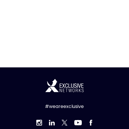
#weareexclusive