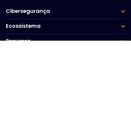
Cibersegurança
Ecossistema
Recursos
Empresa
Grupo
Sede da empresa
20, Quai du Point du Jour
Arcos do Sena
Boulogne