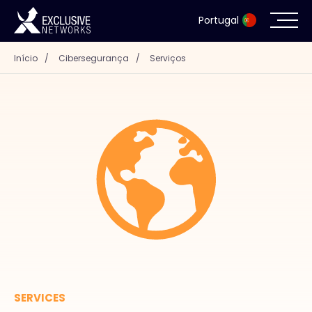
Portugal
Início
/
Cibersegurança
/
Serviços
Cibersegurança
Ecossistema
Recursos
Empresa
Portal de parceiros
SERVICES
Contacto