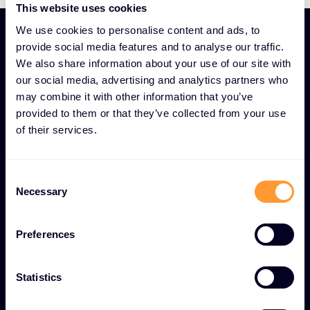
This website uses cookies
We use cookies to personalise content and ads, to
provide social media features and to analyse our traffic.
We also share information about your use of our site with
our social media, advertising and analytics partners who
CARATERÍSTICAS EXCLUSIVAS DO GLOBAL DEAL
may combine it with other information that you’ve
provided to them or that they’ve collected from your use
DESK
of their services.
Serviço Global Deal Desk
para um sucesso de
C
vendas optimizado
Necessary
o
n
Suporte de negócios centralizado
s
Preferences
e
Ponto de contacto único para gerir transacções
n
complexas com assistência especializada
t
Statistics
dedicada.
S