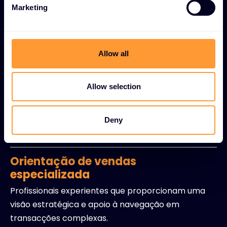
e
Marketing
Soluções de preços à medida
l
e
Estratégias e estruturas de preços personalizadas
c
concebidas para otimizar o valor do negócio e a
t
Allow all
competitividade.
i
o
Exclusive Access promocional
n
Allow selection
Acesso prioritário a ofertas especiais, descontos e
programas promocionais não disponíveis através
Deny
dos canais normais.
Orientação de vendas
especializada
Profissionais experientes que proporcionam uma
visão estratégica e apoio à navegação em
transacções complexas.