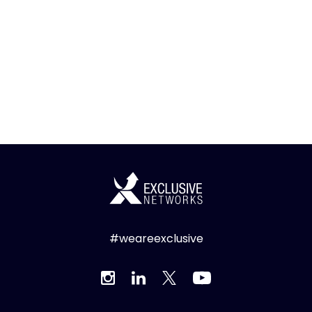
#weareexclusive