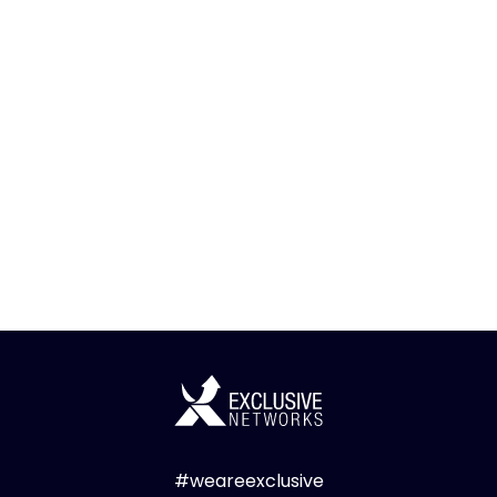
#weareexclusive