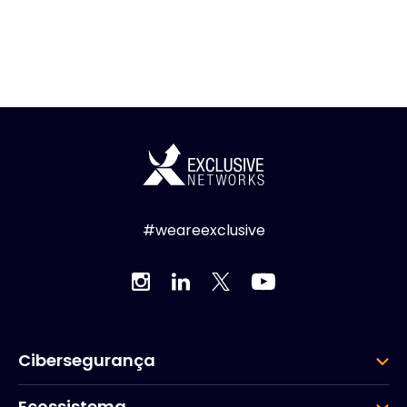
#weareexclusive
Cibersegurança
Ecossistema