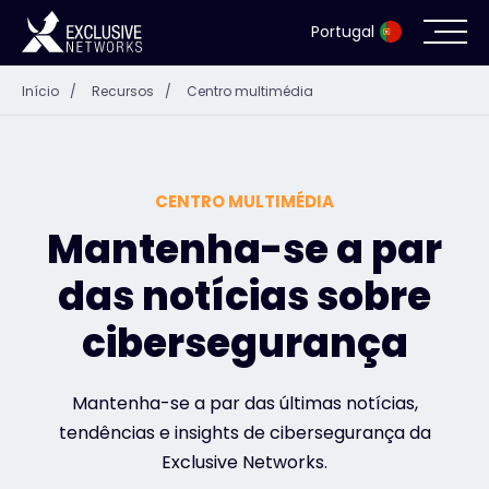
Portugal
Início
/
Recursos
/
Centro multimédia
Cibersegurança
Ecossistema
CENTRO MULTIMÉDIA
Recursos
Mantenha-se a par
das notícias sobre
Empresa
cibersegurança
Portal de parceiros
Mantenha-se a par das últimas notícias,
tendências e insights de cibersegurança da
Exclusive Networks.
Contacto