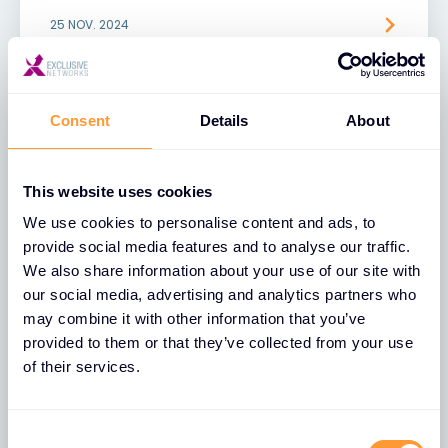
25 NOV. 2024
Consent
Details
About
This website uses cookies
We use cookies to personalise content and ads, to
provide social media features and to analyse our traffic.
We also share information about your use of our site with
our social media, advertising and analytics partners who
may combine it with other information that you’ve
NOTÍCIAS
provided to them or that they’ve collected from your use
Exclusive Networks anuncia um
of their services.
passo importante na sua estratégia
de crescimento nos EUA e nos
serviços com a aquisição da
C