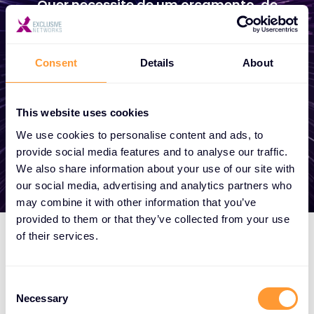
Quer necessite de um orçamento, de
aconselhamento, de se tornar um parceiro
ou de tirar partido dos nossos serviços
Consent
Details
About
globais, estamos aqui para o ajudar
This website uses cookies
Entrar em contacto
We use cookies to personalise content and ads, to
provide social media features and to analyse our traffic.
We also share information about your use of our site with
our social media, advertising and analytics partners who
may combine it with other information that you’ve
provided to them or that they’ve collected from your use
of their services.
C
Necessary
o