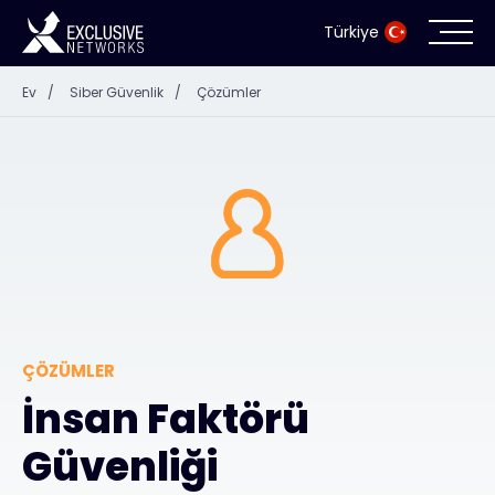
Türkiye
Ev
/
Siber Güvenlik
/
Çözümler
Siber Güvenlik
Ekosistem
Kaynaklar
Şirket
ÇÖZÜMLER
İnsan Faktörü
İş Ortağı Portalı
Güvenliği
İletişim