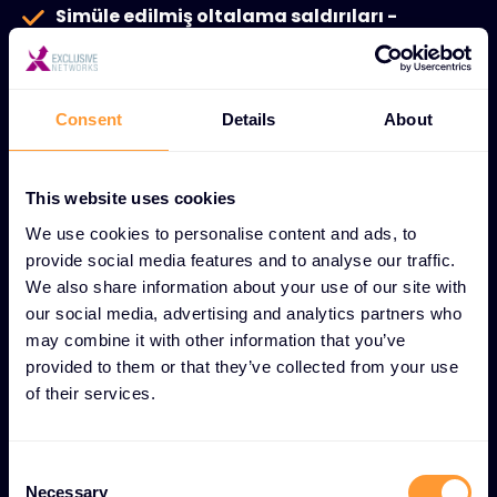
Simüle edilmiş oltalama saldırıları -
Çalışanlara oltalama girişimlerini tespit etmeyi
ve bunlara yanıt vermeyi öğreten
gerçekçi
eğitim senaryoları.
Consent
Details
About
Davranış değişikliği girişimleri -
Çalışanların
güvenlik alışkanlıklarını dönüştüren ve kalıcı
This website uses cookies
davranışsal iyileştirmeler yaratan
kanıtlanmış
metodolojiler.
We use cookies to personalise content and ads, to
provide social media features and to analyse our traffic.
Sürekli güvenlik eğitimi -
Personeli gelişen
We also share information about your use of our site with
tehditler ve en iyi uygulamalar konusunda
our social media, advertising and analytics partners who
güncel tutan
sürekli
öğrenme programları.
may combine it with other information that you’ve
provided to them or that they’ve collected from your use
Güvenlik bilincine sahip kültür -
Güvenlik
of their services.
bilincini kurumsal operasyonlara ve karar alma
süreçlerine yerleştiren
kapsamlı
yaklaşım.
C
Risk azaltma -
Genel siber güvenlik direncini
Necessary
o