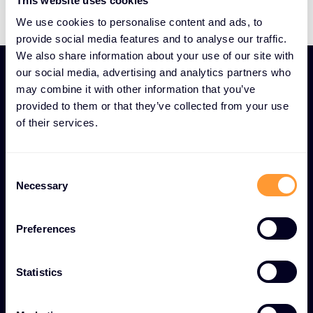
This website uses cookies
We use cookies to personalise content and ads, to
provide social media features and to analyse our traffic.
We also share information about your use of our site with
our social media, advertising and analytics partners who
may combine it with other information that you’ve
provided to them or that they’ve collected from your use
of their services.
HIZMET OLARAK BENZERSIZ GÜVENLIK VE UYUM
UZMANLIĞI ÖZELLIKLERI
C
Kapsamlı dijital koruma
Necessary
o
için Güvenlik ve Uyum
n
Danışmanlığı
s
Preferences
e
n
Kapsamlı risk değerlendirmeleri
t
Statistics
S
Güvenlik açıklarını belirlemek ve proaktif tehdit
e
azaltma stratejileri uygulamak için kapsamlı