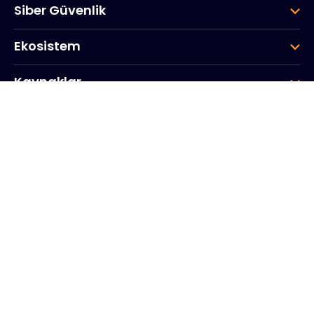
Siber Güvenlik
Ekosistem
Kaynaklar
Şirket
Grup
Kurumsal Merkez
20, Quai du Point du Jour
Arcs de Seine
Boulogne
Billancourt