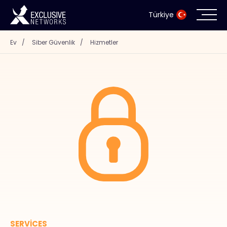
Türkiye
Ev
/
Siber Güvenlik
/
Hizmetler
Siber Güvenlik
Ekosistem
Kaynaklar
Şirket
İş Ortağı Portalı
İletişim
SERVICES