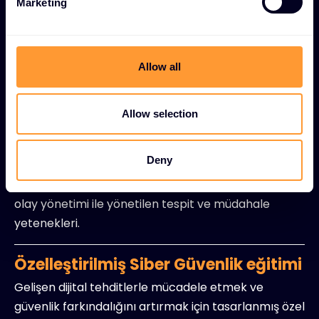
Marketing
l
güvenlik değerlendirmeleri.
e
c
Mevzuata uygunluk desteği
t
Allow all
i
GDPR, HIPAA ve politika geliştirme yardımı ile diğer
o
düzenleyici gereklilikler dahil olmak üzere endüstri
n
Allow selection
standartları için uzman rehberliği.
Hizmet Olarak Güvenlik (SECaaS)
Deny
Kurum içi kaynak yükü olmadan sürekli izleme ve
olay yönetimi ile yönetilen tespit ve müdahale
yetenekleri.
Özelleştirilmiş Siber Güvenlik eğitimi
Gelişen dijital tehditlerle mücadele etmek ve
güvenlik farkındalığını artırmak için tasarlanmış özel