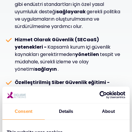
gibi endüstri standartları için özel yasal
uyumluluk desteği
sağlayarak
gerekli politika
ve uygulamaların oluşturulmasına ve
sürdürülmesine yardımcı olur.
Hizmet Olarak Güvenlik (SECaaS)
yetenekleri -
Kapsamlı kurum içi güvenlik
kaynakları gerektirmeden
yönetilen
tespit ve
müdahale, sürekli izleme ve olay
yönetimi
sağlayın
.
Özelleştirilmiş Siber Güvenlik eğitimi -
Gelişen dijital tehditler ve güvenlik zorluklarıyla
etkili bir şekilde mücadele etmek için
tasarlanmış hedefli eğitim programları
aracılığıyla personeli özel bilgi ve
Consent
Details
About
becerilerle
donatın
.