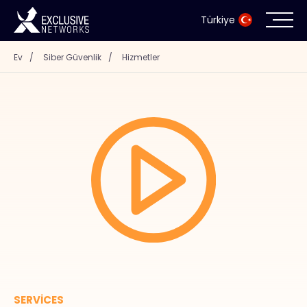
Türkiye
Ev
/
Siber Güvenlik
/
Hizmetler
Siber Güvenlik
Ekosistem
Kaynaklar
Şirket
İş Ortağı Portalı
İletişim
SERVICES