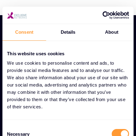
Consent
Details
About
This website uses cookies
BENZERSIZ SATIŞ ÖNCESI DANIŞMANLIK VE ÇÖZÜM
TASARIMI ÖZELLIKLERI
We use cookies to personalise content and ads, to
Bilinçli kararlar için Satış
provide social media features and to analyse our traffic.
We also share information about your use of our site with
Öncesi Danışmanlık ve
our social media, advertising and analytics partners who
Çözüm Tasarımı
may combine it with other information that you’ve
provided to them or that they’ve collected from your use
of their services.
Kişiselleştirilmiş ürün demoları
Belirli kullanım durumları ve gereksinimler için ilgili
C
özellikleri ve yetenekleri sergileyen özel gösterimler.
Necessary
o