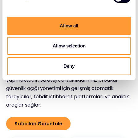
l
ORTAKLARI
e
c
Gelişmiş tehdit
t
Allow all
değerlendirmesi için üst
i
düzey tedarikçi ortaklıkları
o
n
Allow selection
Exclusive Networks, kapsamlı tehdit değerlendirme
çözümleri sunmak için önde gelen güvenlik açığı ve
Deny
güvenlik analitiği sağlayıcılarıyla işbirliği
yapmaktadır. Stratejik ortaklıklarımız, proaktif
güvenlik açığı yönetimi için gelişmiş otomatik
tarayıcılar, tehdit istihbarat platformları ve analitik
araçlar sağlar.
Satıcıları Görüntüle