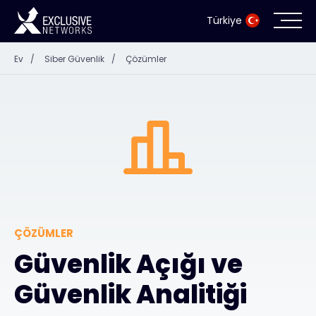
Türkiye
Ev
/
Siber Güvenlik
/
Çözümler
Siber Güvenlik
Ekosistem
Kaynaklar
Şirket
ÇÖZÜMLER
Güvenlik Açığı ve
İş Ortağı Portalı
Güvenlik Analitiği
İletişim