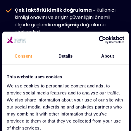
Çok faktörlü kimlik doğrulama -
Kullanıcı
kimliği onayını ve erişim güvenliğini önemli
ölçüde güçlendiren
gelişmiş
doğrulama
yöntemleri.
Tek oturum açma kolaylığı -
Tek bir kimlik
doğrulama işlemi aracılığıyla birden fazla
Consent
Details
About
uygulamaya güvenli erişim ile
kolaylaştırılmış
kullanıcı deneyimi.
This website uses cookies
Otomatik kullanıcı hazırlama -
Çalışan
We use cookies to personalise content and ads, to
yaşam döngüleri boyunca kullanıcı hesaplarının
provide social media features and to analyse our traffic.
ve erişim haklarının
verimli
yönetimi.
We also share information about your use of our site with
our social media, advertising and analytics partners who
Mevzuata uygunluk -
Endüstri standartlarını
may combine it with other information that you’ve
ve yasal gereklilikleri karşılamaya yardımcı
provided to them or that they’ve collected from your use
olan
kapsamlı
yönetişim çerçeveleri.
of their services.