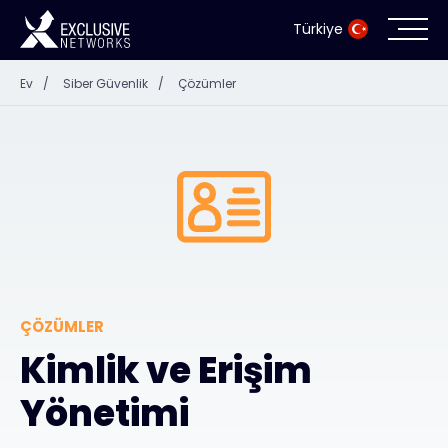
Türkiye
Ev
/
Siber Güvenlik
/
Çözümler
Siber Güvenlik
Ekosistem
Kaynaklar
Şirket
ÇÖZÜMLER
Kimlik ve Erişim
İş Ortağı Portalı
Yönetimi
İletişim