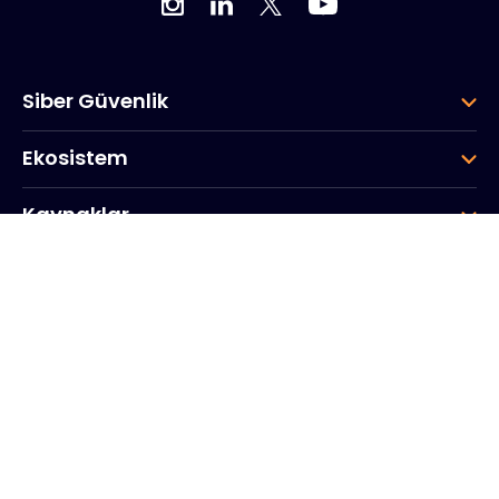
Siber Güvenlik
Ekosistem
Kaynaklar
Şirket
Grup
Kurumsal Merkez
20, Quai du Point du Jour