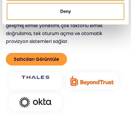
çözümleri sunmak için önde gelen Kimlik ve Erişim
Yönetimi tedarikçileriyle işbirliği yapmaktadır.
Deny
Stratejik ortaklıklarımız, güvenli erişim yönetimi için
gelişmiş kimlik yönetimi, çok faktörlü kimlik
doğrulama, tek oturum açma ve otomatik
provizyon sistemleri sağlar.
Satıcıları Görüntüle