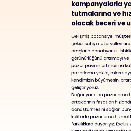
kampanyalarla yeni
tutmalarına ve hı
olacak beceri ve u
Gelişmiş potansiyel müşteri
çekici satış materyalleri üret
araçlarla donatıyoruz. İşbir
görünürlüğünü artırmayı ve 
pazar payının artmasına ka
pazarlama yaklaşımları say
kendimizin büyümesini artıran
geliştiriyoruz.
Değer yaratan pazarlama hiz
ortaklarının fırsatları hızla
dönüştürmesini sağlar. Dünya
kalitede pazarlama hizmetl
farklılıklara duyarlıyız. Ex