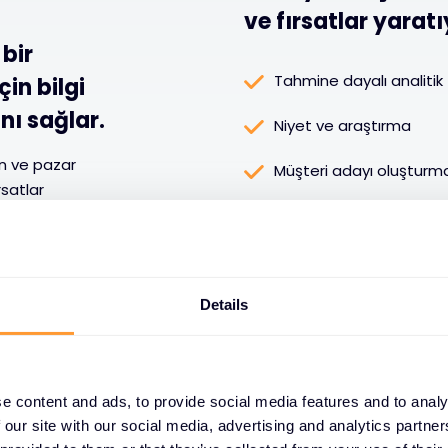
ve fırsatlar yaratı
 bir
Tahmine dayalı analitik
in bilgi
nı sağlar.
Niyet ve araştırma
en ve pazar
Müşteri adayı oluşturm
rsatlar
e rekabetçi
Potansiyel müşteri yeti
için stratejik
Telepazarlama ve topl
Details
e content and ads, to provide social media features and to analy
 our site with our social media, advertising and analytics partn