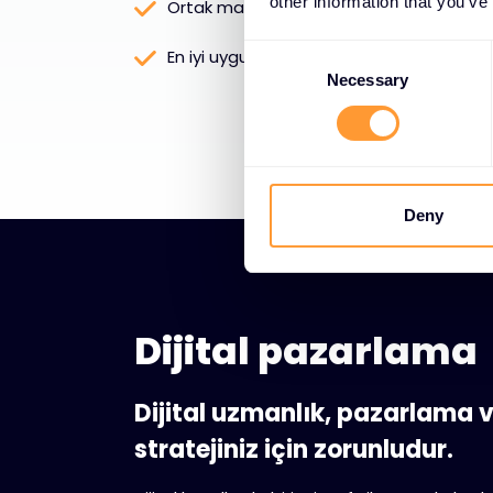
other information that you’ve
Ortak markalı veya beyaz etiketli kam
C
En iyi uygulama paylaşımı
o
Necessary
n
s
e
n
t
Deny
S
e
l
e
Dijital pazarlama
c
t
i
Dijital uzmanlık, pazarlama v
o
stratejiniz için zorunludur.
n