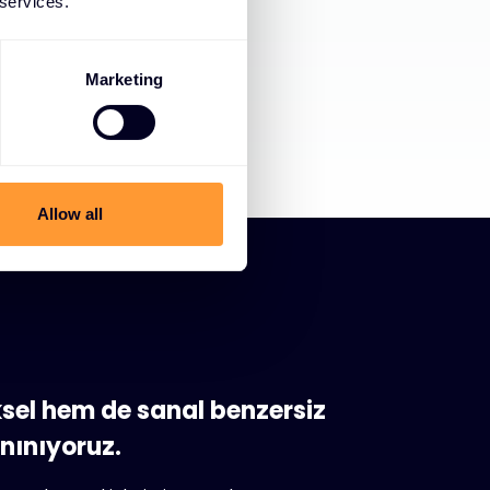
 services.
Marketing
Allow all
ksel hem de sanal benzersiz
anınıyoruz.