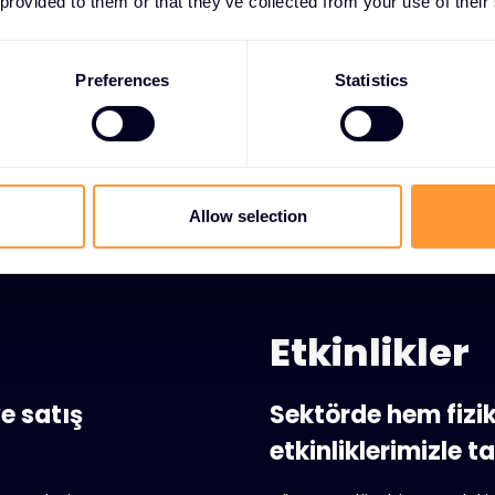
 provided to them or that they’ve collected from your use of their
panya yürütme
Preferences
Statistics
Allow selection
Etkinlikler
e satış
Sektörde hem fizi
etkinliklerimizle t