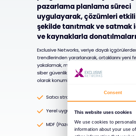
pazarlama planlama süreci
uygulayarak, çözümleri etkili
şekilde tanıtmak ve satmak iç
ve kaynaklarla donatılmaları
Exclusive Networks, veriye dayalı içgörülerd
trendlerinden yararlanarak, ortaklarını yeni fı
yakalamak, marka görünürlüğünü artırmak v
siber güvenlik ortamında büyümeyi sağlamak 
olarak konumlandırır.
Consent
Satıcı stratejisi uyumu
Yerel uygulama ile küresel işbirliği
This website uses cookies
We use cookies to personalis
MDF (Pazar Geliştirme Fonu) yönetimi
information about your use of