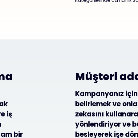
Kategorilerinde Uzmanlık Sa
ama
Müşteri ad
Kampanyanız için 
tak
belirlemek ve onla
e iş
zekasını kullanarak
m
yönlendiriyor ve b
lam bir
besleyerek işe dön