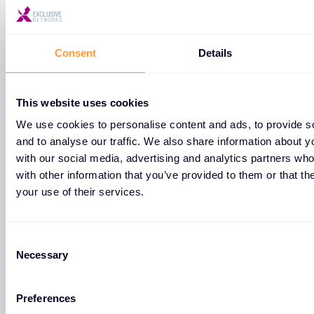
Schweiz
Consent
Details
Sehen Sie sich alle unsere Standorte in Switzerland
an.
This website uses cookies
We use cookies to personalise content and ads, to provide s
Schlieren
and to analyse our traffic. We also share information about yo
with our social media, advertising and analytics partners wh
with other information that you’ve provided to them or that th
Exclusive Networks Switzerland AG
your use of their services.
Bernstrasse 39
Schlieren
C
8952
Necessary
o
n
s
Preferences
e