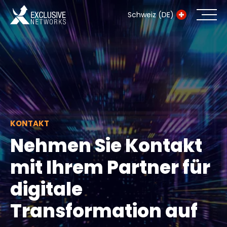
Schweiz (DE)
Cybersecurity
Ökosystem
Ressourcen
KONTAKT
Unternehmen
Nehmen Sie Kontakt
mit Ihrem Partner für
digitale
Exclusive Access Anmeldung
Transformation auf
Exclusive Access - Erfahren Sie meh