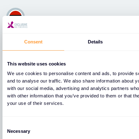
Afrique
Consent
Details
Consultez tous nos sites dans Africa.
This website uses cookies
Casablanca
We use cookies to personalise content and ads, to provide s
and to analyse our traffic. We also share information about yo
with our social media, advertising and analytics partners wh
Tour CFC First, lot 57, 12e étage, Casa-Anfa Hay
with other information that you’ve provided to them or that th
Hassani
your use of their services.
Casablanca
20250
C
Necessary
o
+212 5 29 20 20 85