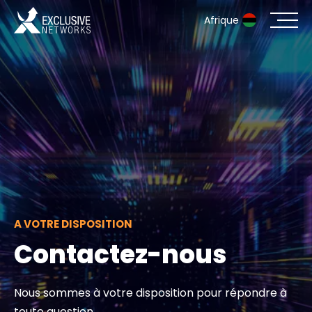
Afrique
Cybersécurité
Écosystème
Ressources
Entreprise
A VOTRE DISPOSITION
Contactez-nous
Portail des partenaires
Nous sommes à votre disposition pour répondre à
Contact
toute question