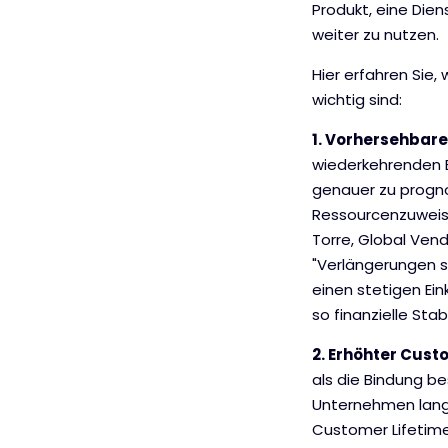
Produkt, eine Die
weiter zu nutzen.
Hier erfahren Sie
wichtig sind:
1. Vorhersehbar
wiederkehrenden 
genauer zu prognos
Ressourcenzuweisu
Torre, Global Vend
"Verlängerungen s
einen stetigen Ei
so finanzielle Sta
2. Erhöhter Cust
als die Bindung b
Unternehmen langf
Customer Lifetime