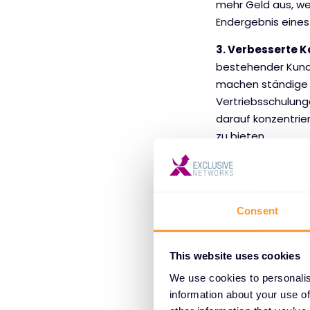
mehr Geld aus, we
Endergebnis eines
3. Verbesserte K
bestehender Kunde
machen ständige
Vertriebsschulung
darauf konzentri
zu bieten.
4. Förderung de
und der Erfüllung
Feedback und das
Consent
Kunden empfehlen 
fungieren als Mar
This website uses cookies
5. Zugang zu wer
Gelegenheit, Kun
We use cookies to personalis
Einblicke in die 
information about your use of