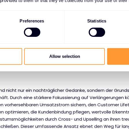
 provided to them or that they’ve collected from your use of their
e besser auf die sich entwickelnden Kundenanforderungen 
che Verbesserungsschleife fördert die langfristige Kundenzuf
ten Erfolg.
Preferences
Statistics
von treuen Kunden:
ieren mit 50 % höherer Wahrscheinlichkeit neue Produkte a
unden. Unternehmen können sich dies zunutze machen, inde
hkeiten anbieten. Durch die bestehende Vertrautheit mit der
Allow selection
er für zusätzliche Produkte oder höherwertige Tarife, einsc
Ons oder erweiterter Abonnements.
d nicht nur ein nachträglicher Gedanke, sondern der Grundst
häft. Durch eine stärkere Fokussierung auf Verlängerungen k
n vorhersehbaren Umsatzstrom sichern, den Customer Life
ten optimieren, die Kundenbindung pflegen, wertvolle Erkenn
tumsmöglichkeiten durch Cross- und Upselling an ihren tr
ließen. Dieser umfassende Ansatz ebnet den Weg für langf