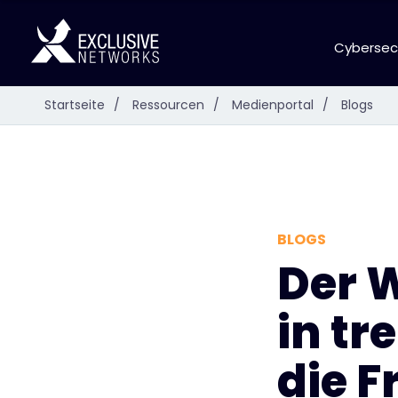
Cybersec
Startseite
/
Ressourcen
/
Medienportal
/
Blogs
BLOGS
Der W
in tr
die F