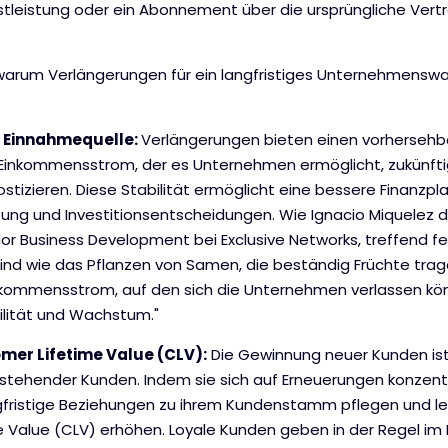
nstleistung oder ein Abonnement über die ursprüngliche Vertr
, warum Verlängerungen für ein langfristiges Unternehmens
e Einnahmequelle:
Verlängerungen bieten einen vorhersehb
Einkommensstrom, der es Unternehmen ermöglicht, zukünft
tizieren. Diese Stabilität ermöglicht eine bessere Finanzpl
ng und Investitionsentscheidungen. Wie Ignacio Miquelez d
or Business Development bei Exclusive Networks, treffend fes
ind wie das Pflanzen von Samen, die beständig Früchte trag
nkommensstrom, auf den sich die Unternehmen verlassen kön
bilität und Wachstum."
omer Lifetime Value (CLV):
Die Gewinnung neuer Kunden ist
estehender Kunden. Indem sie sich auf Erneuerungen konzent
ristige Beziehungen zu ihrem Kundenstamm pflegen und letz
 Value (CLV) erhöhen. Loyale Kunden geben in der Regel im 