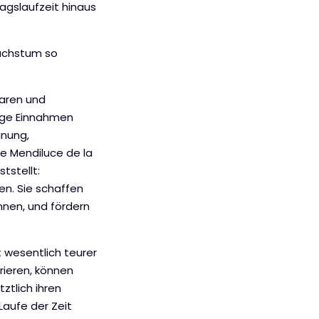
agslaufzeit hinaus
wachstum so
aren und
ige Einnahmen
anung,
e Mendiluce de la
tstellt:
en. Sie schaffen
nen, und fördern
 wesentlich teurer
rieren, können
tlich ihren
Laufe der Zeit