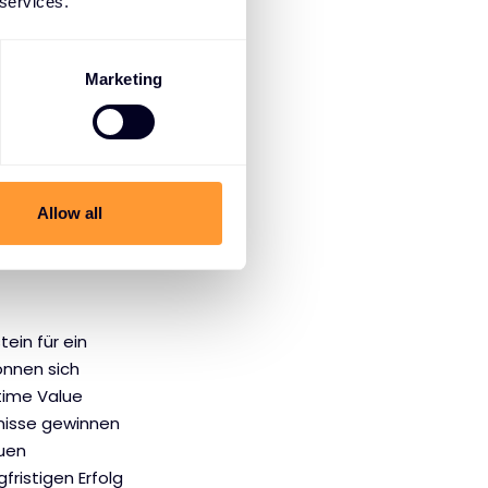
 services.
abzustimmen.
riedenheit und
Marketing
us und geben 31 %
m sie Cross-Sell-
 Marke sind diese
Allow all
hließlich neuer
ein für ein
önnen sich
time Value
tnisse gewinnen
euen
ristigen Erfolg