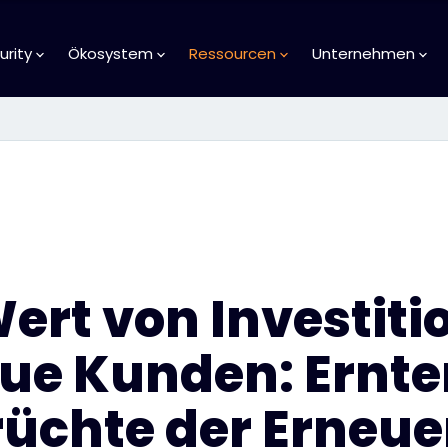
urity
Ökosystem
Ressourcen
Unternehmen
ert von Investiti
eue Kunden: Ernte
rüchte der Erneu