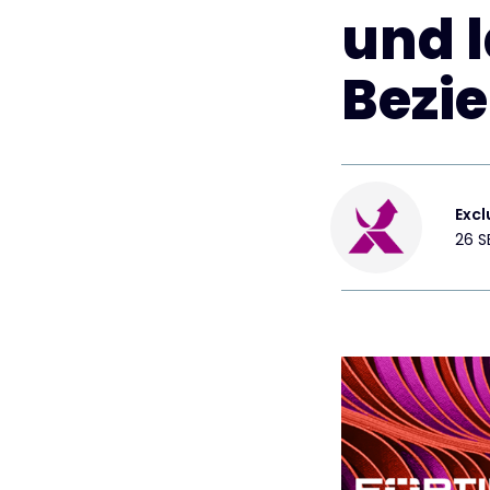
und l
Bezi
Excl
26 S