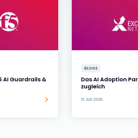
BLOGS
F5 AI Guardrails &
Das AI Adoption Pa
zugleich
13 JULI 2026