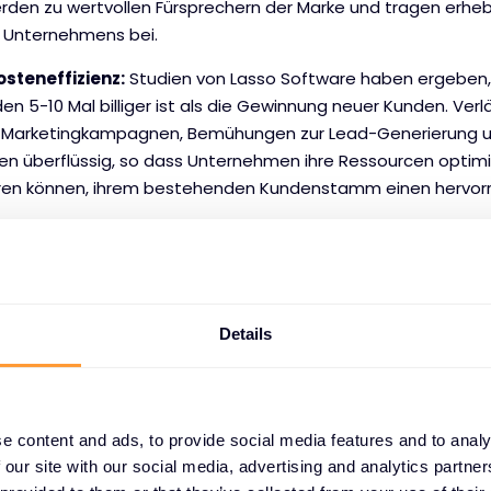
rden zu wertvollen Fürsprechern der Marke und tragen erheb
 Unternehmens bei.
osteneffizienz:
Studien von Lasso Software haben ergeben,
n 5-10 Mal billiger ist als die Gewinnung neuer Kunden. Ver
 Marketingkampagnen, Bemühungen zur Lead-Generierung 
en überflüssig, so dass Unternehmen ihre Ressourcen optimi
eren können, ihrem bestehenden Kundenstamm einen hervor
r Kundentreue:
Ein erfolgreicher Erneuerungsprozess hängt
 der Kundenbedürfnisse ab. Durch aktives Eingehen auf Kunde
 Übertreffen von Erwartungen fördern Unternehmen die Kun
Details
das Produkt oder die Dienstleistung mit größerer Wahrschein
kenbotschafter und fördern das organische Wachstum.
tvollen Kundeneinblicken:
Der Erneuerungsprozess bietet 
denfeedback zu sammeln. Unternehmen können dieses Feed
e content and ads, to provide social media features and to analy
Präferenzen ihrer Kunden zu gewinnen, Verbesserungsmöglichk
 our site with our social media, advertising and analytics partn