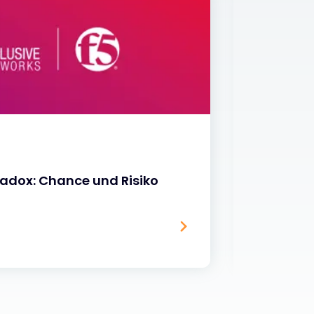
BLOGS
radox: Chance und Risiko
FortiGa
01 JULI 2026