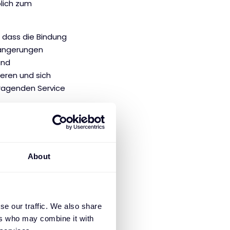
lich zum
 dass die Bindung
längerungen
und
eren und sich
ragenden Service
 vom Verständnis
nanliegen,
dentreue. Loyale
About
lichkeit weiter,
eine wertvolle
back nutzen, um
se our traffic. We also share
eiten zu erkennen
ers who may combine it with