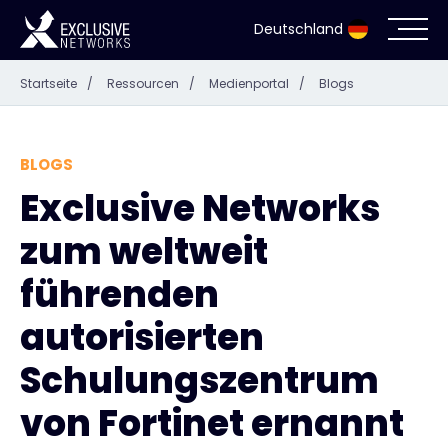
Deutschland
Startseite
/
Ressourcen
/
Medienportal
/
Blogs
Cybersecurity
Ökosystem
BLOGS
Exclusive Networks
Ressourcen
zum weltweit
Unternehmen
führenden
autorisierten
Schulungszentrum
Partnerportal
von Fortinet ernannt
Exclusive Access Anmeldung