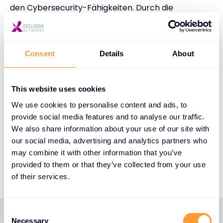
den Cybersecurity-Fähigkeiten. Durch die
Bereitstellung hochwertiger Fortinet-Schulungen
trägt Exclusive Networks dazu bei, Fachleute mit
dem Wissen und den Fähigkeiten auszustatten, die
Consent
Details
About
sie benötigen, um Unternehmen vor den heutigen
hochentwickelten Cyber-Bedrohungen zu
schützen.
This website uses cookies
We use cookies to personalise content and ads, to
Dieser Erfolg von Exclusive Networks ist ein Beleg
provide social media features and to analyse our traffic.
für das Engagement des Unternehmens im Bereich
We also share information about your use of our site with
der Cybersecurity-Ausbildung und für die
our social media, advertising and analytics partners who
Zusammenarbeit mit Fortinet, um die Lücke bei den
may combine it with other information that you’ve
Cybersecurity-Fähigkeiten zu schließen.
provided to them or that they’ve collected from your use
of their services.
C
Necessary
o