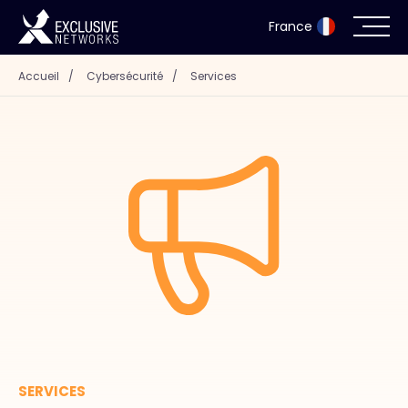
France
Accueil
/
Cybersécurité
/
Services
Cybersécurité
Écosystème
Ressources
Entreprise
Portail des partenaires
Exclusive Access Login
SERVICES