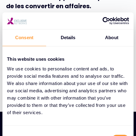
de les convertir en affaires.
Analyse prédictive
Intention et prospection
Consent
Details
About
Génération de prospects
This website uses cookies
Nourrissement des prospects
We use cookies to personalise content and ads, to
provide social media features and to analyse our traffic.
Télémarketing et organisation de réunions
We also share information about your use of our site with
our social media, advertising and analytics partners who
may combine it with other information that you’ve
provided to them or that they’ve collected from your use
of their services.
Marketing numérique
C