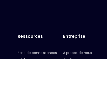
Ressources
Entreprise
Base de connaissances
À propos de nous
Médias
Carrières
re
Inscription au bulletin
Notre équipe dirigeante
d'information
Notre présence
mondiale