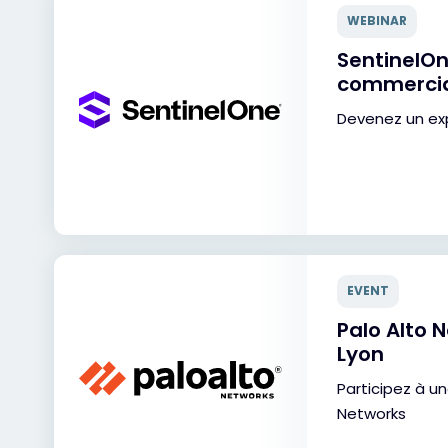
WEBINAR
SentinelOn
commerci
Devenez un ex
EVENT
Palo Alto 
Lyon
Participez à u
Networks