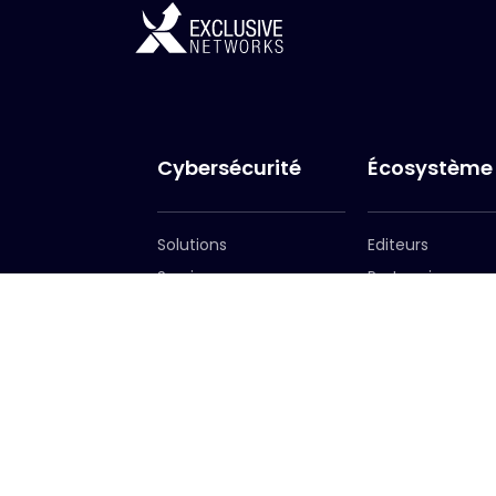
Cybersécurité
Écosystème
Solutions
Editeurs
Services
Partenaires
Devenir partenai
Portail des
partenaires
Exclusive Access
Exclusive Access
Login