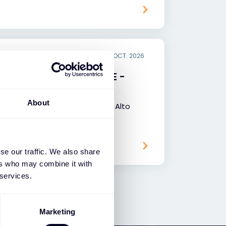
15 OCT. 2026
Networks - journée SASE -
About
ne journée dédiée au SASE Palo Alto
se our traffic. We also share
ers who may combine it with
 services.
Marketing