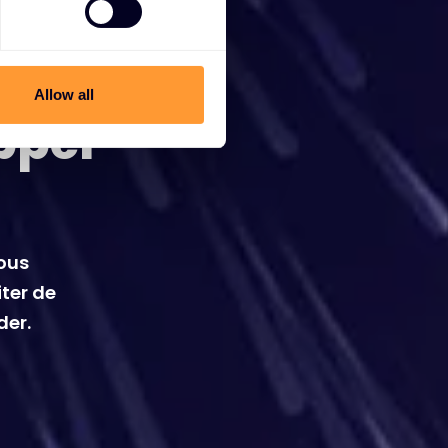
Allow all
pper
vous
iter de
der.