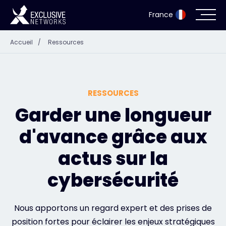
France
Accueil
/
Ressources
Cybersécurité
Écosystème
RESSOURCES
Ressources
Garder une longueur
d'avance grâce aux
Entreprise
actus sur la
cybersécurité
Portail des partenaires
Nous apportons un regard expert et des prises de
Exclusive Access Login
position fortes pour éclairer les enjeux stratégiques