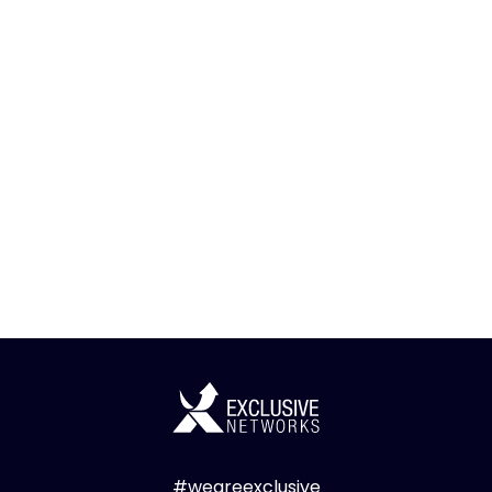
#weareexclusive