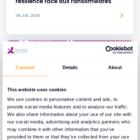
résilience face aux ransomwares
06 JUIL. 2026
Consent
Details
About
This website uses cookies
We use cookies to personalise content and ads, to
provide social media features and to analyse our traffic.
We also share information about your use of our site with
BLOGS
our social media, advertising and analytics partners who
Unboxing AI Security : La feuille de
may combine it with other information that you’ve
route d'un revendeur pour la
provided to them or that they’ve collected from your use