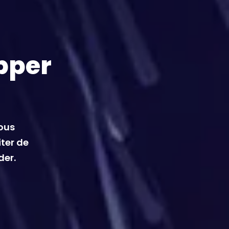
pper
vous
iter de
der.