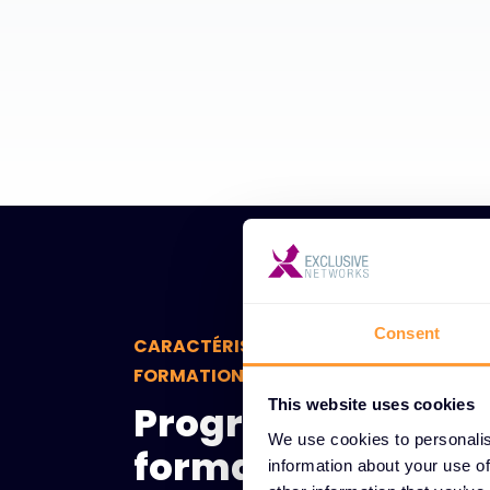
Consent
CARACTÉRISTIQUES DES PROGRAMMES
FORMATION ET DE CERTIFICATION UNI
This website uses cookies
Programmes de
We use cookies to personalis
formation et de
information about your use of