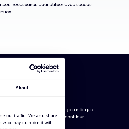
nces nécessaires pour utiliser avec succès
iques.
About
teliers pour les
aux
issage pratiques conçues pour garantir que
se our traffic. We also share
acement les solutions et maximisent leur
ers who may combine it with