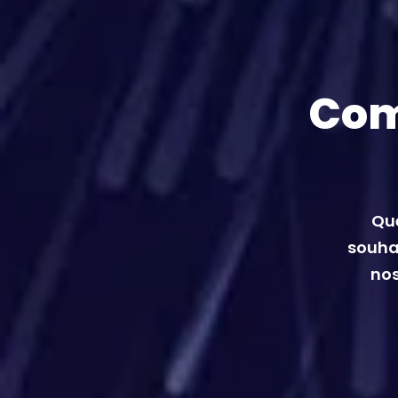
Com
Que
souhai
nos