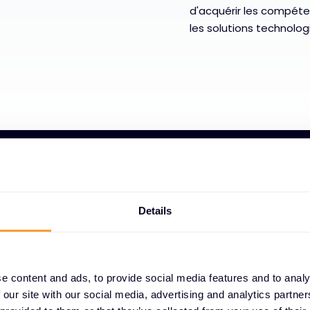
d'acquérir les compéte
les solutions technolog
Details
Programmes d'a
 DE
utilisateurs fin
QUES
Des expériences d'apprent
e content and ads, to provide social media features and to analy
les équipes utilisent effic
 our site with our social media, advertising and analytics partn
potentiel opérationnel.