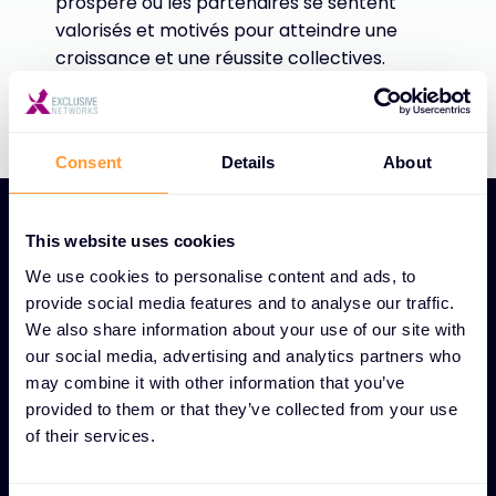
prospère où les partenaires se sentent
valorisés et motivés pour atteindre une
croissance et une réussite collectives.
Consent
Details
About
This website uses cookies
We use cookies to personalise content and ads, to
provide social media features and to analyse our traffic.
CARACTÉRISTIQUES UNIQUES DES PROGRAMMES DE
We also share information about your use of our site with
FIDÉLISATION DE LA CLIENTÈLE
our social media, advertising and analytics partners who
Des programmes de
may combine it with other information that you’ve
provided to them or that they’ve collected from your use
fidélisation axés sur la
of their services.
valeur pour un succès à