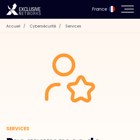
France
Accueil
/
Cybersécurité
/
Services
Cybersécurité
Écosystème
Ressources
Entreprise
Portail des partenaires
SERVICES
Exclusive Access Login