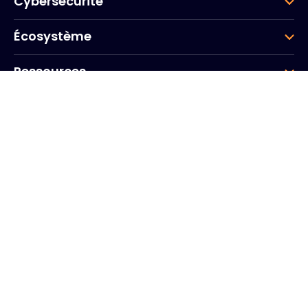
Cybersécurité
Écosystème
Ressources
Entreprise
Groupe
Siège social
Arcs de Seine
20, Quai du Point du Jour
92100 Boulogne-Billancourt
France