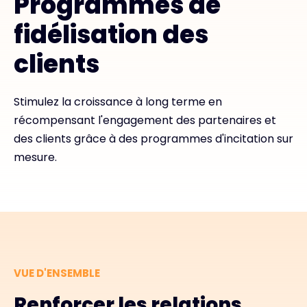
Programmes de
fidélisation des
Exclusive Access - En savoir plus
clients
Contact
Stimulez la croissance à long terme en
récompensant l'engagement des partenaires et
#weareexclusive
des clients grâce à des programmes d'incitation sur
mesure.
VUE D'ENSEMBLE
Renforcer les relations