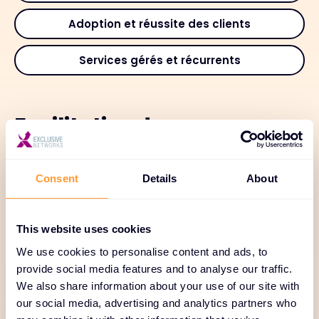
Adoption et réussite des clients
Services gérés et récurrents
Facilitation des
transactions
Consent
Details
About
Notre outil de transaction simplifie
l'approvisionnement et accélère les cycles de
transaction. Grâce au soutien d'un bureau d'affaires
This website uses cookies
mondial, à un financement flexible, à une logistique
We use cookies to personalise content and ads, to
efficace et à la gestion des abonnements, nous
provide social media features and to analyse our traffic.
garantissons des transactions fluides et évolutives.
We also share information about your use of our site with
our social media, advertising and analytics partners who