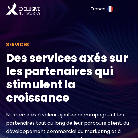
France
Cybersécurité
SERVICES
Écosystème
Des services axés sur
Ressources
les partenaires qui
stimulent la
Entreprise
croissance
Portail des partenaires
Nos services à valeur ajoutée accompagnent les
partenaires tout au long de leur parcours client, du
développement commercial au marketing et à
Exclusive Access Login