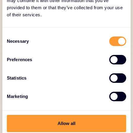
may combine it with other information that you’ve
provided to them or that they’ve collected from your use
of their services.
Solutions de financement et
C
de paiement
Necessary
o
n
Modèles d'abonnement, options de crédit-bail,
s
Preferences
paiements échelonnés.
e
n
t
Statistics
S
e
Marketing
l
e
c
t
Allow all
i