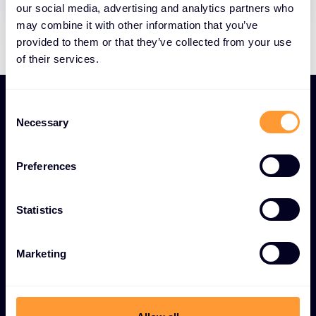
our social media, advertising and analytics partners who
may combine it with other information that you’ve
provided to them or that they’ve collected from your use
of their services.
C
Actus récentes
Necessary
o
n
s
Preferences
e
n
RENCONTRER L'ÉQUIPE
t
Statistics
Besoin d'aide pour tout ce
S
e
qui touche à Salt ?
Marketing
l
e
De la demande de devis à
c
l’accompagnement de vos projets, en
t