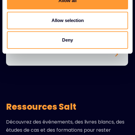
Allow all
passant par le partenariat et l’accès à nos
i
services globaux, nous vous accompagnons
o
à chaque étape.
n
Allow selection
Deny
Ressources Salt
Découvrez des événements, des livres blancs, des
études de cas et des formations pour rester