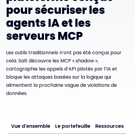
pour sécuriser les
Exclusive Access - En savoir plus
agents IA et les
serveurs MCP
Contact
Les outils traditionnels n’ont pas été conçus pour
#weareexclusive
cela. Salt découvre les MCP « shadow »,
cartographie les appels d’API pilotés par l’IA et
bloque les attaques basées sur la logique qui
alimentent la prochaine vague de violations de
données.
Vue d'ensemble
Le portefeuille
Ressources