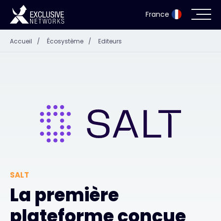
France
Accueil
/
Écosystème
/
Editeurs
Cybersécurité
Écosystème
Ressources
Entreprise
SALT
Portail des partenaires
La première
plateforme conçue
Exclusive Access Login