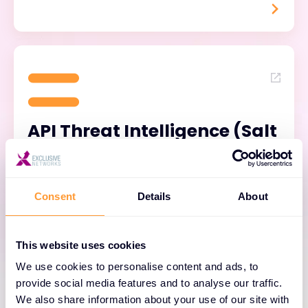
API Threat Intelligence (Salt
Labs)
Service de veille et renseignement sur les
Consent
Details
About
menaces API alimenté par l’analyse mondiale
des attaques observées.
Il permet d’anticiper les nouvelles techniques
This website uses cookies
d’attaque et d’adapter la posture de sécurité
We use cookies to personalise content and ads, to
API en fonction des risques émergents.
provide social media features and to analyse our traffic.
We also share information about your use of our site with