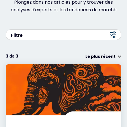
Plongez dans nos articles pour y trouver des
analyses d'experts et les tendances du marché
Exclusive Access - En savoir plus
Contact
Filtre
#weareexclusive
3
de
3
Le plus récent