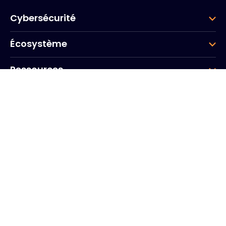
Cybersécurité
Écosystème
Ressources
Entreprise
Groupe
Siège social
Arcs de Seine
20, Quai du Point du Jour
92100 Boulogne-Billancourt