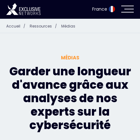
France
Accueil
/
Ressources
/
Médias
Cybersécurité
Écosystème
MÉDIAS
Ressources
Garder une longueur
d'avance grâce aux
Entreprise
analyses de nos
experts sur la
Portail des partenaires
cybersécurité
Exclusive Access Login