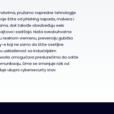
ndorima, pružamo napredne tehnologije
ji koje štite od phishing napada, malvera i
jama, dok takođe obezbeđuju web
ajtova i sadržaja. Naša sveobuhvatna
e u realnom vremenu, prevenciju gubitka
-e koji ne samo da štite osetljive
u usklađenost sa industrijskim
etworks omogućava preduzećima da održe
omunikaciju, čime se smanjuje rizik od
uje ukupni cybersecurity stav.