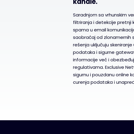
kanale.
Saradnjom sa vrhunskim ve
filtriranja i detekcije pretn
spama u email komunikaci
saobraćaj od zlonamernih s
rešenja uključuju skeniranj
podataka i sigurne gateway
informacije već i obezbeđuj
regulativama. Exclusive N
sigurnu i pouzdanu online k
curenja podataka i unapređ