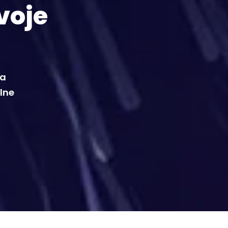
voje
da
alne