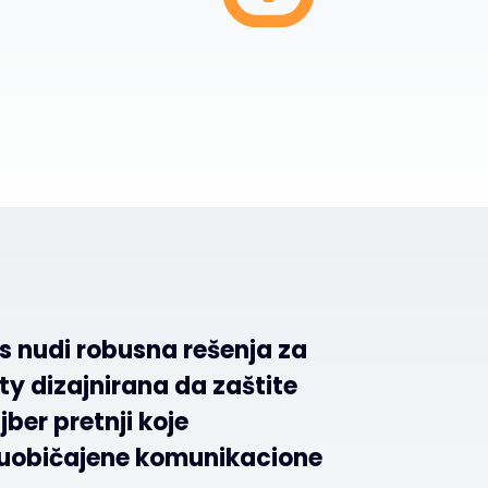
s nudi robusna rešenja za
ty dizajnirana da zaštite
jber pretnji koje
 uobičajene komunikacione