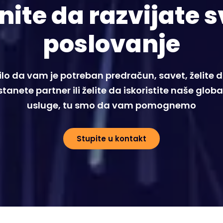
nite da razvijate s
poslovanje
ilo da vam je potreban predračun, savet, želite 
tanete partner ili želite da iskoristite naše glob
usluge, tu smo da vam pomognemo
Stupite u kontakt