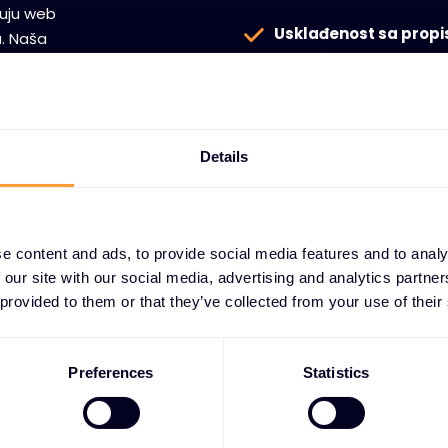
uju web
Usklađenost sa propi
a. Naša
pomažu organizacijama 
u realnom
zakonske zahteve za si
gurne gateway-
ju usklađenost
Details
e content and ads, to provide social media features and to analy
 our site with our social media, advertising and analytics partn
 provided to them or that they’ve collected from your use of their
rhunskim
Preferences
Statistics
itu
kanala