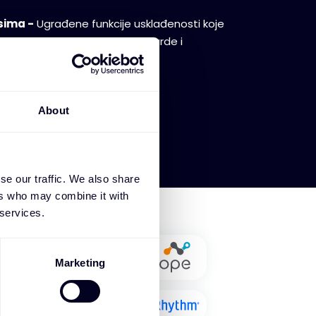
sima -
Ugrađene funkcije usklađenosti koje
da ispune industrijske standarde i
gurnost komunikacije.
About
se our traffic. We also share
ers who may combine it with
 services.
Marketing