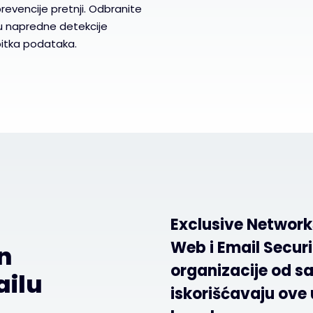
prevencije pretnji. Odbranite
́u napredne detekcije
ubitka podataka.
Exclusive Network
Web i Email Securi
n
organizacije od sa
ailu
iskorišćavaju ove