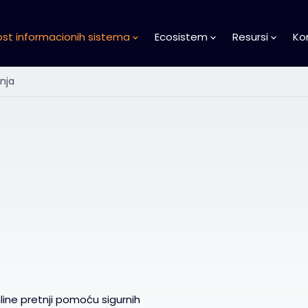
st informacionih sistema
Ecosistem
Resursi
Ko
nja
nline pretnji pomoću sigurnih