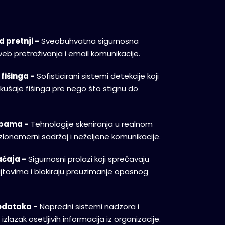
 pretnji -
Sveobuhvatna sigurnosna
eb pretraživanja i email komunikacije.
fišinga -
Sofisticirani sistemi detekcije koji
 pokušaje fišinga pre nego što stignu do
 spama -
Tehnologije skeniranja u realnom
zlonamerni sadržaj i neželjene komunikacije.
ćaja -
Sigurnosni prolazi koji sprečavaju
jtovima i blokiraju preuzimanje opasnog
odataka -
Napredni sistemi nadzora i
izlazak osetljivih informacija iz organizacije.