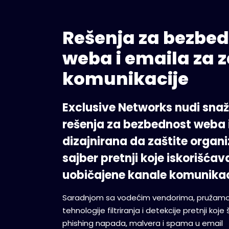
Rešenja za bezbe
weba i emaila za z
komunikacije
Exclusive Networks nudi sna
rešenja za bezbednost weba 
dizajnirana da zaštite organi
sajber pretnji koje iskorišćav
uobičajene kanale komunikac
Saradnjom sa vodećim vendorima, pružam
tehnologije filtriranja i detekcije pretnji koje
phishing napada, malvera i spama u email