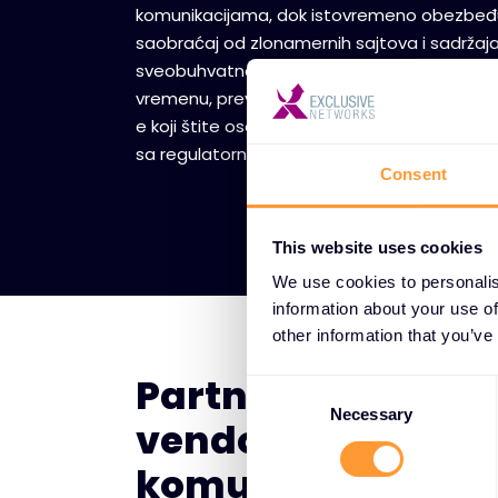
komunikacijama, dok istovremeno obezbeđ
saobraćaj od zlonamernih sajtova i sadržaj
sveobuhvatna rešenja uključuju skeniranje 
vremenu, prevenciju gubitka podataka i si
e koji štite osetljive informacije i obezbeđu
sa regulatornim zahtevima.
Consent
This website uses cookies
We use cookies to personalis
information about your use of
other information that you’ve
Partnerstva sa v
C
o
Necessary
vendorima za zašt
n
s
komunikacionih 
e