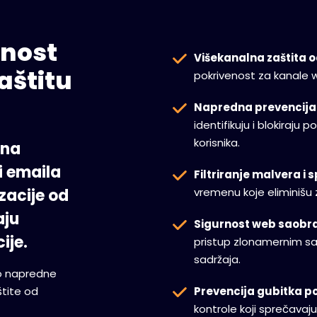
dnost
Višekanalna zaštita od
aštitu
pokrivenost za kanale w
Napredna prevencija 
identifikuju i blokiraju
korisnika.
žna
i emaila
Filtriranje malvera i
zacije od
vremenu koje eliminišu 
aju
Sigurnost web saobra
ije.
pristup zlonamernim sa
sadržaja.
o napredne
 štite od
Prevencija gubitka p
kontrole koji sprečavaju 