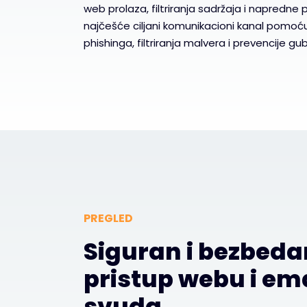
web prolaza, filtriranja sadržaja i napredne 
najčešće ciljani komunikacioni kanal pomoc
phishinga, filtriranja malvera i prevencije g
PREGLED
Siguran i bezbeda
pristup webu i em
svuda