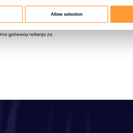
obavljačima bezbednosti
Allow selection
tnu zaštitu komunikacija.
 detekciju pretnji, anti-
igurna gateway rešenja za