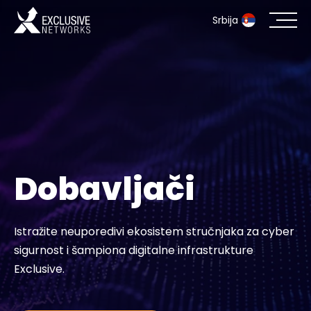
Srbija
Bezbednost informacionih sistema
Ecosistem
Resursi
Dobavljači
Kompanija
Istražite neuporedivi ekosistem stručnjaka za cyber
sigurnost i šampiona digitalne infrastrukture
Kontakt
Exclusive.
#weareexclusive