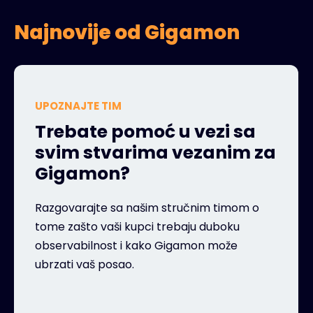
Najnovije od Gigamon
UPOZNAJTE TIM
Trebate pomoć u vezi sa
svim stvarima vezanim za
Gigamon?
Razgovarajte sa našim stručnim timom o
tome zašto vaši kupci trebaju duboku
observabilnost i kako Gigamon može
ubrzati vaš posao.