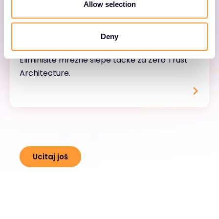
n
Allow selection
TLS/SSL dekripcija
Deny
Eliminišite mrežne slepe tačke za Zero Trust
Architecture.
Ucitaj još