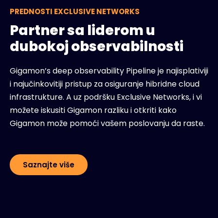
PREDNOSTI EXCLUSIVE NETWORKS
Partner sa liderom u
dubokoj observabilnosti
Gigamon’s deep observability Pipeline je najisplativiji
i najučinkovitiji pristup za osiguranje hibridne cloud
infrastrukture. A uz podršku Exclusive Networks, i vi
možete iskusiti Gigamon razliku i otkriti kako
Gigamon može pomoći vašem poslovanju da raste.
Saznajte više