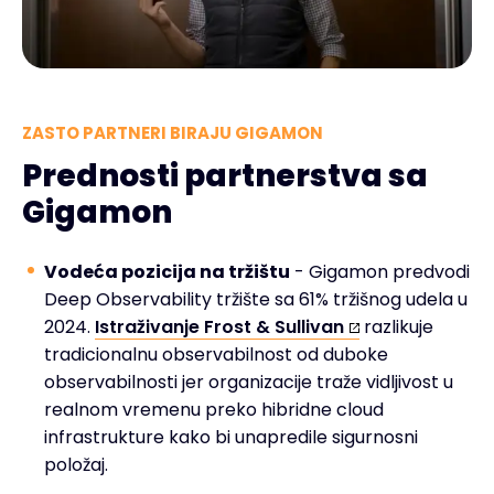
ZASTO PARTNERI BIRAJU GIGAMON
Prednosti partnerstva sa
Gigamon
Vodeća pozicija na tržištu
- Gigamon predvodi
Deep Observability tržište sa 61% tržišnog udela u
2024.
Istraživanje Frost & Sullivan
razlikuje
tradicionalnu observabilnost od duboke
observabilnosti jer organizacije traže vidljivost u
realnom vremenu preko hibridne cloud
infrastrukture kako bi unapredile sigurnosni
položaj.