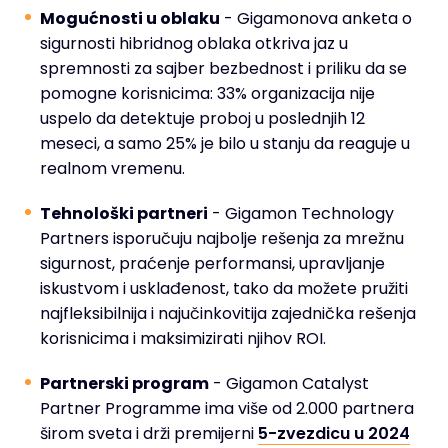
Mogućnosti u oblaku
- Gigamonova anketa o
sigurnosti hibridnog oblaka otkriva jaz u
spremnosti za sajber bezbednost i priliku da se
pomogne korisnicima: 33% organizacija nije
uspelo da detektuje proboj u poslednjih 12
meseci, a samo 25% je bilo u stanju da reaguje u
realnom vremenu.
Tehnološki partneri
- Gigamon Technology
Partners isporučuju najbolje rešenja za mrežnu
sigurnost, praćenje performansi, upravljanje
iskustvom i usklađenost, tako da možete pružiti
najfleksibilnija i najučinkovitija zajednička rešenja
korisnicima i maksimizirati njihov ROI.
Partnerski program
- Gigamon Catalyst
Partner Programme ima više od 2.000 partnera
širom sveta i drži premijerni
5-zvezdicu u 2024