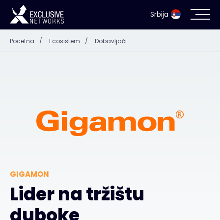
Srbija
Pocetna
/
Ecosistem
/
Dobavljači
Bezbednost informacionih sistema
Ecosistem
Resursi
Kompanija
GIGAMON
Kontakt
Lider na tržištu
duboke
#weareexclusive