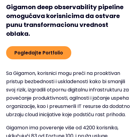
Gigamon deep observability pipeline
omogućava korisnicima da ostvare
punu transformacionu vrednost
oblaka.
Pogledajte Portfolio
Sa Gigamon, korisnici mogu preći na proaktivan
pristup bezbednosti i usklađenosti kako bi smanjili
svoj rizik, izgradili otpornu digitalnu infrastrukturu za
povećanje produktivnosti, agilnosti i jačanje uspeha
organizacije, kao i preusmerili IT resurse da dodatno
ubrzaju cloud inicijative koje podstiču rast prihoda.
Gigamon ima poverenje više od 4200 korisnika,
uključujući 83 od Fortune 100, i pruža usluge