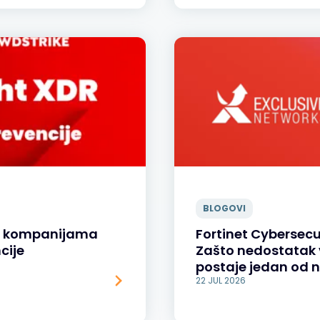
BLOGOVI
MB kompanijama
Fortinet Cybersecur
cije
Zašto nedostatak 
postaje jedan od n
22 JUL 2026