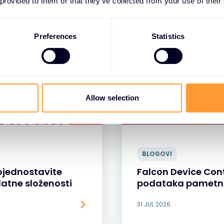
 provided to them or that they’ve collected from your use of their
Preferences
Statistics
Allow selection
BLOGOVI
ojednostavite
Falcon Device Cont
datne složenosti
podataka pametni
31 JUL 2026