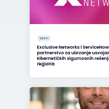
VESTI
Exclusive Networks i ServiceNow 
partnerstvo za ubrzanje usvaja
kibernetičkih sigurnosnih rešen
regiona
23 JUL 2026