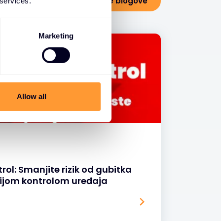
Pogledajte sve blogove
 services.
Marketing
Allow all
rol: Smanjite rizik od gubitka
jom kontrolom uređaja