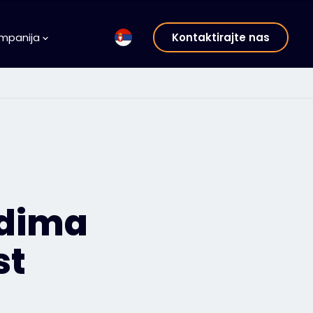
mpanija
Kontaktirajte nas
idima
st