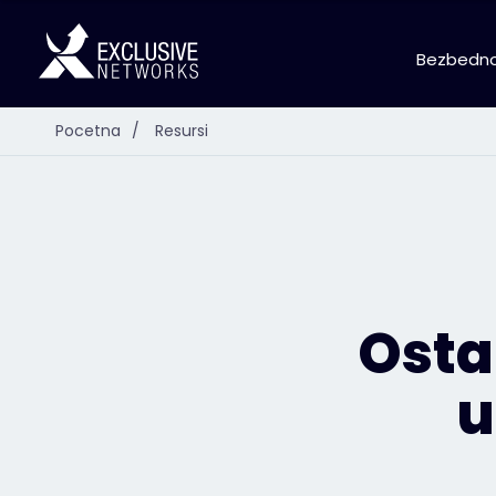
Bezbedno
Pocetna
/
Resursi
Osta
u