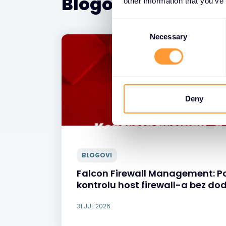
Blogovi
other information that you’ve
C
o
Necessary
n
s
e
n
t
Deny
S
e
l
e
BLOGOVI
c
t
Falcon Firewall Management: P
i
kontrolu host firewall-a bez do
o
n
31 JUL 2026