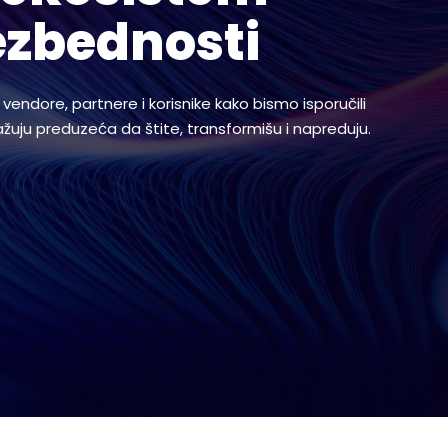
ezbednosti
vendore, partnere i korisnike kako bismo isporučili
žuju preduzeća da štite, transformišu i napreduju.