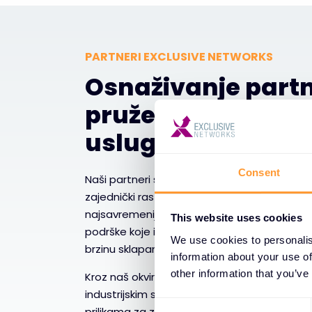
PARTNERI EXCLUSIVE NETWORKS
Osnaživanje part
pruže veću vrednos
usluge
Consent
Naši partneri su kičma našeg ekosistema, a
zajednički rast. Opremljujemo ih sveobuhv
najsavremenijim tehničkim resursima i pos
This website uses cookies
podrške koje im omogućavaju da prošire svoj
We use cookies to personalis
brzinu sklapanja poslova i iskoriste nove tržiš
information about your use of
other information that you’ve
Kroz naš okvir za osnaživanje partnera, pr
industrijskim sertifikatima, prodajnim alati
C
prilikama za zajedničku prodaju koje unapre