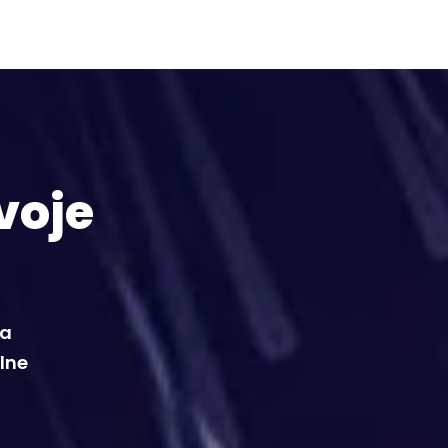
voje
da
alne