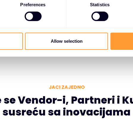
Preferences
Statistics
nuirane tehničke edukacije,
ristupa vendor roadmap-
omenljivih potreba kupaca.
Allow selection
JACI ZAJEDNO
 se Vendor-i, Partneri i K
susreću sa inovacijama