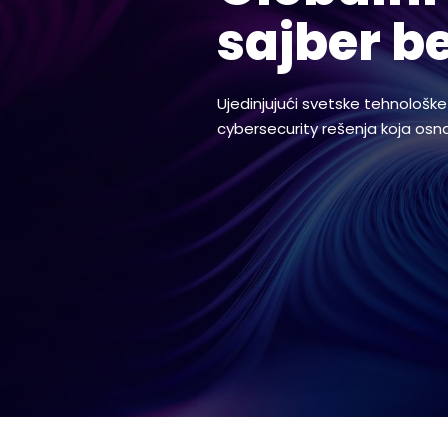
sajber b
Ujedinjujući svetske tehnološke 
cybersecurity rešenja koja osna