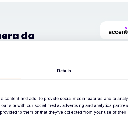
nera da
t i prošire
Details
 njihov uspeh pokreće naš
atnim programima obuke,
većenim strukturama
e portfolije usluga, ubrzaju
e content and ads, to provide social media features and to analy
ne prilike.
 our site with our social media, advertising and analytics partn
 provided to them or that they’ve collected from your use of their
užamo pristup vodećim
ma, marketinškim resursima i
đuju njihovu konkurentsku