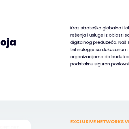
Kroz strateška globalna i l
rešenja i usluge iz oblasti s
oja
digitalnog preduzeća. Naš 
tehnologije sa dokazanom
organizacijama da budu kora
podstaknu siguran poslovni 
EXCLUSIVE NETWORKS V