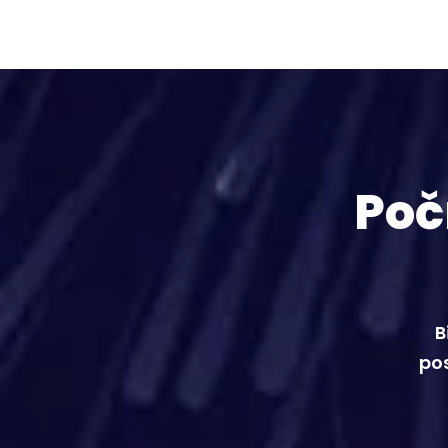
Poč
B
pos