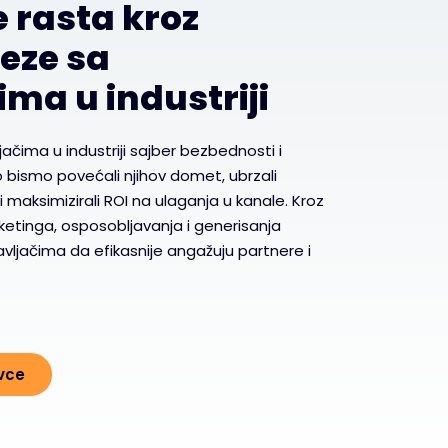
 rasta kroz
eze sa
ma u industriji
čima u industriji sajber bezbednosti i
ko bismo povećali njihov domet, ubrzali
 i maksimizirali ROI na ulaganja u kanale. Kroz
tinga, osposobljavanja i generisanja
jačima da efikasnije angažuju partnere i
vce