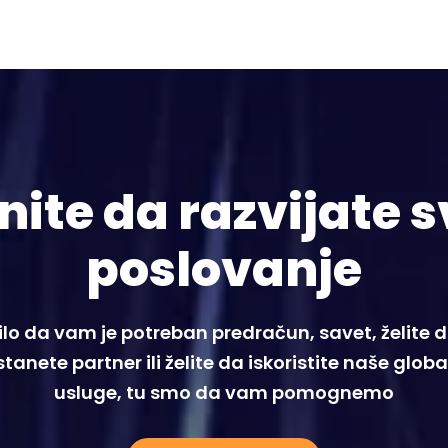
nite da razvijate s
poslovanje
ilo da vam je potreban predračun, savet, želite 
tanete partner ili želite da iskoristite naše glob
usluge, tu smo da vam pomognemo