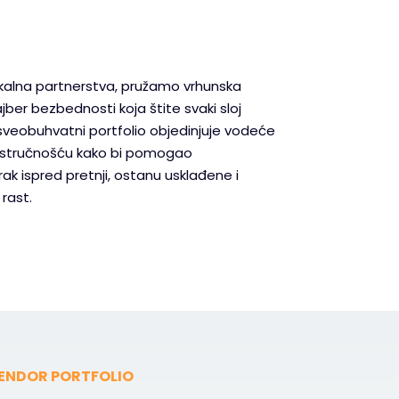
okalna partnerstva, pružamo vrhunska
ajber bezbednosti koja štite svaki sloj
sveobuhvatni portfolio objedinjuje vodeće
 stručnošću kako bi pomogao
k ispred pretnji, ostanu usklađene i
rast.
ENDOR PORTFOLIO