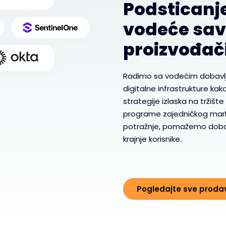
Podsticanje
vodeće sav
proizvođači
Radimo sa vodećim dobavlja
digitalne infrastrukture ka
strategije izlaska na tržište
programe zajedničkog marke
potražnje, pomažemo dobavl
krajnje korisnike.
Pogledajte sve proda