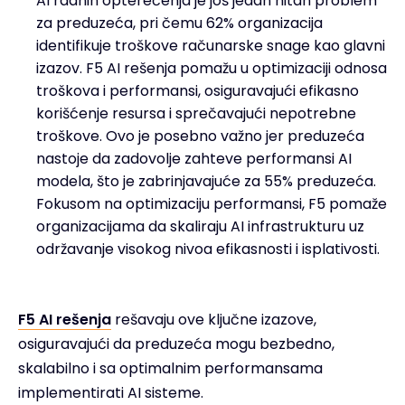
AI radnih opterećenja je još jedan hitan problem
za preduzeća, pri čemu 62% organizacija
identifikuje troškove računarske snage kao glavni
izazov. F5 AI rešenja pomažu u optimizaciji odnosa
troškova i performansi, osiguravajući efikasno
korišćenje resursa i sprečavajući nepotrebne
troškove. Ovo je posebno važno jer preduzeća
nastoje da zadovolje zahteve performansi AI
modela, što je zabrinjavajuće za 55% preduzeća.
Fokusom na optimizaciju performansi, F5 pomaže
organizacijama da skaliraju AI infrastrukturu uz
održavanje visokog nivoa efikasnosti i isplativosti.
F5 AI rešenja
rešavaju ove ključne izazove,
osiguravajući da preduzeća mogu bezbedno,
skalabilno i sa optimalnim performansama
implementirati AI sisteme.