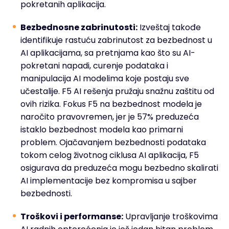
pokretanih aplikacija.
Bezbednosne zabrinutosti:
Izveštaj takođe
identifikuje rastuću zabrinutost za bezbednost u
AI aplikacijama, sa pretnjama kao što su AI-
pokretani napadi, curenje podataka i
manipulacija AI modelima koje postaju sve
učestalije. F5 AI rešenja pružaju snažnu zaštitu od
ovih rizika. Fokus F5 na bezbednost modela je
naročito pravovremen, jer je 57% preduzeća
istaklo bezbednost modela kao primarni
problem. Ojačavanjem bezbednosti podataka
tokom celog životnog ciklusa AI aplikacija, F5
osigurava da preduzeća mogu bezbedno skalirati
AI implementacije bez kompromisa u sajber
bezbednosti.
Troškovi i performanse:
Upravljanje troškovima