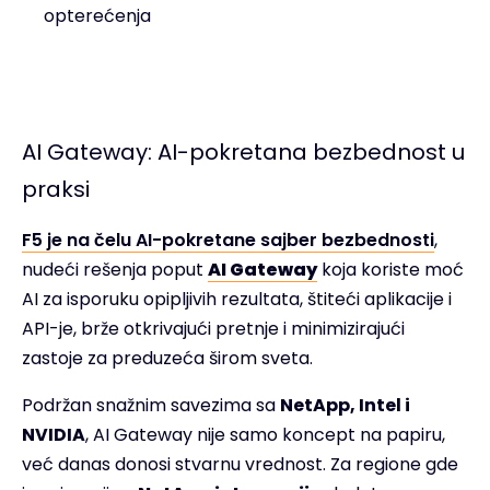
opterećenja
AI Gateway: AI-pokretana bezbednost u
praksi
F5 je na čelu AI-pokretane sajber bezbednosti
,
nudeći rešenja poput
AI Gateway
koja koriste moć
AI za isporuku opipljivih rezultata, štiteći aplikacije i
API-je, brže otkrivajući pretnje i minimizirajući
zastoje za preduzeća širom sveta.
Podržan snažnim savezima sa
NetApp, Intel i
NVIDIA
, AI Gateway nije samo koncept na papiru,
već danas donosi stvarnu vrednost. Za regione gde