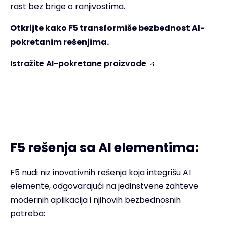
rast bez brige o ranjivostima.
Otkrijte kako F5 transformiše bezbednost AI-
pokretanim rešenjima.
Istražite AI-pokretane proizvode
F5 rešenja sa AI elementima:
F5 nudi niz inovativnih rešenja koja integrišu AI
elemente, odgovarajući na jedinstvene zahteve
modernih aplikacija i njihovih bezbednosnih
potreba: