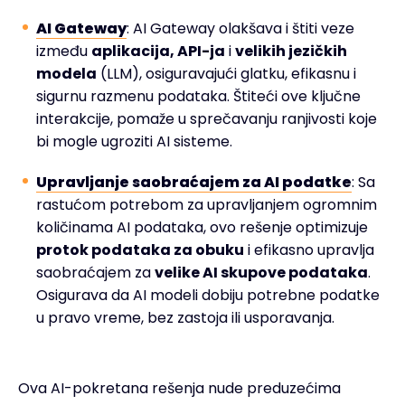
AI Gateway
: AI Gateway olakšava i štiti veze
između
aplikacija, API-ja
i
velikih jezičkih
modela
(LLM), osiguravajući glatku, efikasnu i
sigurnu razmenu podataka. Štiteći ove ključne
interakcije, pomaže u sprečavanju ranjivosti koje
bi mogle ugroziti AI sisteme.
Upravljanje saobraćajem za AI podatke
: Sa
rastućom potrebom za upravljanjem ogromnim
količinama AI podataka, ovo rešenje optimizuje
protok podataka za obuku
i efikasno upravlja
saobraćajem za
velike AI skupove podataka
.
Osigurava da AI modeli dobiju potrebne podatke
u pravo vreme, bez zastoja ili usporavanja.
Ova AI-pokretana rešenja nude preduzećima