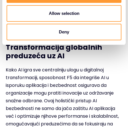
o
n
Allow selection
Deny
Transformacija globalnih
preduzeća uz AI
Kako AI igra sve centralniju ulogu u digitalnoj
transformaciji, sposobnost F5 da integriše AI u
isporuku aplikacija i bezbednost osigurava da
organizacije mogu pratiti inovacije uz održavanje
snažne odbrane. Ovaj holistički pristup AI
bezbednosti ne samo da jača zaštitu AI aplikacija
već i optimizuje njihove performanse i skalabilnost,
omogućavajući preduzećima da se fokusiraju na