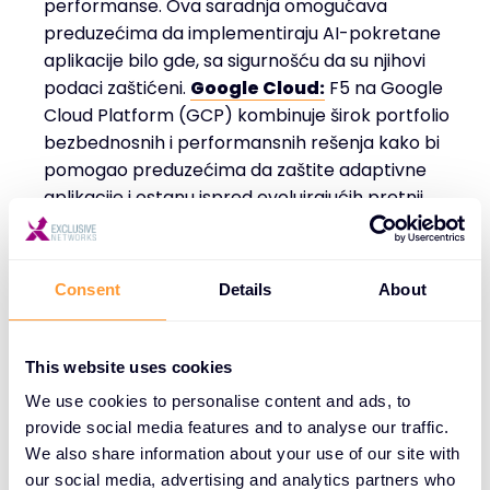
performanse. Ova saradnja omogućava
preduzećima da implementiraju AI-pokretane
aplikacije bilo gde, sa sigurnošću da su njihovi
podaci zaštićeni.
Google Cloud:
F5 na Google
Cloud Platform (GCP) kombinuje širok portfolio
bezbednosnih i performansnih rešenja kako bi
pomogao preduzećima da zaštite adaptivne
aplikacije i ostanu ispred evoluirajućih pretnji.
Zajedno, F5 i Google Cloud omogućavaju
preduzećima da bezbedno upravljaju
aplikacijama u multi-cloud okruženjima, pružajući
Consent
Details
About
odbranu od online pretnji poput bot napada dok
skaliraju moderne aplikacije sa besprekornom
bezbednošću.
This website uses cookies
We use cookies to personalise content and ads, to
provide social media features and to analyse our traffic.
We also share information about your use of our site with
our social media, advertising and analytics partners who