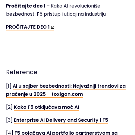
Pročitajte deo 1 –
Kako AI revolucioniše
bezbednost: F5 pristup i uticaj na industriju
PROČITAJTE DEO 1
Reference
[1]
AI u sajber bezbednosti: Najvažniji trendovi za
praćenje u 2025 – toxigon.com
[2]
Kako F5 otključava moć AI
[3]
Enterprise AI Delivery and Security | F5
[4]
F5 pojačava AI portfolio partnerstvom sa