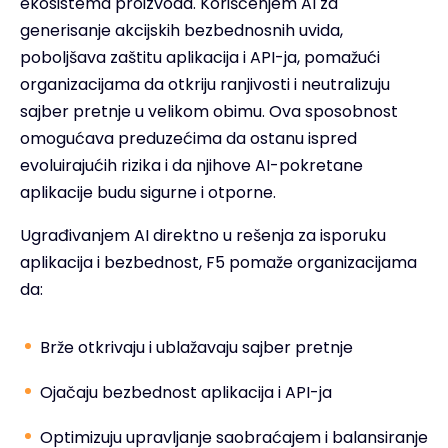
ekosistema proizvoda. Korišćenjem AI za
generisanje akcijskih bezbednosnih uvida,
poboljšava zaštitu aplikacija i API-ja, pomažući
organizacijama da otkriju ranjivosti i neutralizuju
sajber pretnje u velikom obimu. Ova sposobnost
omogućava preduzećima da ostanu ispred
evoluirajućih rizika i da njihove AI-pokretane
aplikacije budu sigurne i otporne.
Ugrađivanjem AI direktno u rešenja za isporuku
aplikacija i bezbednost, F5 pomaže organizacijama
da:
Brže otkrivaju i ublažavaju sajber pretnje
Ojačaju bezbednost aplikacija i API-ja
Optimizuju upravljanje saobraćajem i balansiranje