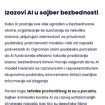
Izazovi AI u sajber bezbednosti
Kako AI postaje sve više ugrađen u bezbednosne
okvire, organizacije se suočavaju sa nekoliko
izazova, uključujući zabrinutost za privatnost
podataka, pristrasnosti modela i rizik od napada
pokretanih AI. Ogroman obim podataka potreban
da AI funkcioniše efikasno takođe predstavlja
izazov; bezbednosni timovi moraju osigurati da su AI
modeli trenirani na raznovrsnim i reprezentativnim
skupovima podataka, istovremeno štiteći osetljive
informacije od izlaganja.
Pored toga,
tehnike protivničkog AI su u porastu
.
Sajber kriminalci koriste AI za razvoj sofisticiranijih
strategija napada, kao što su deepfake fišing