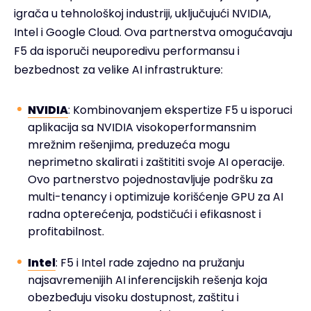
igrača u tehnološkoj industriji, uključujući NVIDIA,
Intel i Google Cloud. Ova partnerstva omogućavaju
F5 da isporuči neuporedivu performansu i
bezbednost za velike AI infrastrukture:
NVIDIA
: Kombinovanjem ekspertize F5 u isporuci
aplikacija sa NVIDIA visokoperformansnim
mrežnim rešenjima, preduzeća mogu
neprimetno skalirati i zaštititi svoje AI operacije.
Ovo partnerstvo pojednostavljuje podršku za
multi-tenancy i optimizuje korišćenje GPU za AI
radna opterećenja, podstičući i efikasnost i
profitabilnost.
Intel
: F5 i Intel rade zajedno na pružanju
najsavremenijih AI inferencijskih rešenja koja
obezbeđuju visoku dostupnost, zaštitu i