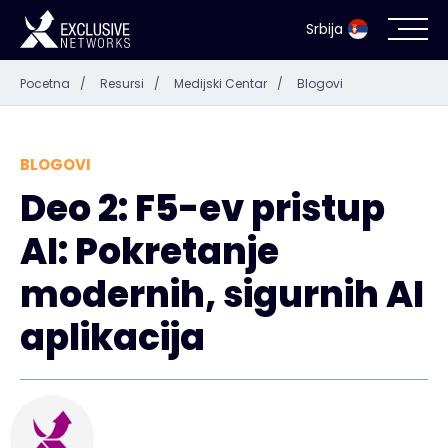
Srbija
Pocetna
/
Resursi
/
Medijski Centar
/
Blogovi
Bezbednost informacionih sistema
Ecosistem
BLOGOVI
Deo 2: F5-ev pristup
Resursi
AI: Pokretanje
Kompanija
modernih, sigurnih AI
aplikacija
Kontakt
#weareexclusive