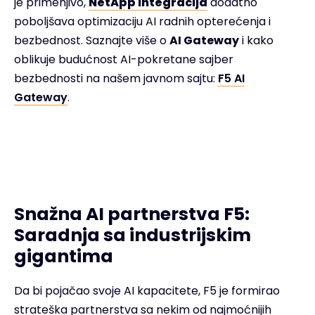
je primenjivo,
NetApp integracija
dodatno
poboljšava optimizaciju AI radnih opterećenja i
bezbednost. Saznajte više o
AI Gateway
i kako
oblikuje budućnost AI-pokretane sajber
bezbednosti na našem javnom sajtu:
F5 AI
Gateway
.
Snažna AI partnerstva F5:
Saradnja sa industrijskim
gigantima
Da bi pojačao svoje AI kapacitete, F5 je formirao
strateška partnerstva sa nekim od najmoćnijih