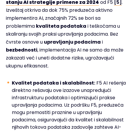
stanju AI strategije primene za 2024
od F5
[5]
.
Izveštaj otkriva da dok 75% preduzeća aktivno
implementira AI, značajnih 72% se bori sa
problemima
kvaliteta podataka
i teškoćama u
skaliranju svojih praksi upravljanja podacima. Bez
čvrste osnove u
upravljanju podacima
i
bezbednosti
, implementacija AI ne samo da može
zakazati već i uneti dodatne rizike, ugrožavajući
ukupnu efikasnost.
Kvalitet podataka i skalabilnost:
F5 AI rešenja
direktno rešavaju ove izazove unapređujući
infrastrukturu podataka i optimizujući prakse
upravljanja podacima. Uz podršku F5, preduzeća
mogu premostiti praznine u upravljanju
podacima, osiguravajući da kvalitet i skalabilnost
njihovih tokova podataka zadovolje zahteve AI-