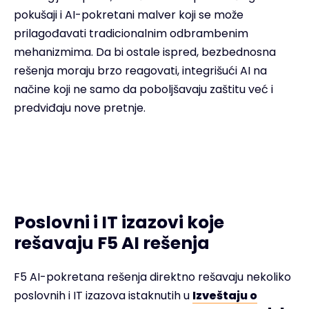
pokušaji i AI-pokretani malver koji se može
prilagođavati tradicionalnim odbrambenim
mehanizmima. Da bi ostale ispred, bezbednosna
rešenja moraju brzo reagovati, integrišući AI na
načine koji ne samo da poboljšavaju zaštitu već i
predviđaju nove pretnje.
Poslovni i IT izazovi koje
rešavaju F5 AI rešenja
F5 AI-pokretana rešenja direktno rešavaju nekoliko
poslovnih i IT izazova istaknutih u
Izveštaju o