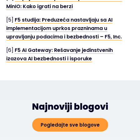
MinIO: Kako igrati na berzi
[5]
F5 studija: Preduzeća nastavljaju sa AI
implementacijom uprkos prazninama u
upravljanju podacima i bezbednosti – F5, Inc.
[6]
F5 AI Gateway: Rešavanje jedinstvenih
izazova AI bezbednosti i isporuke
Najnoviji blogovi
Pogledajte sve blogove