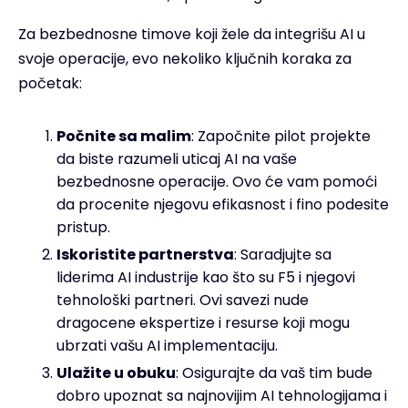
Za bezbednosne timove koji žele da integrišu AI u
svoje operacije, evo nekoliko ključnih koraka za
početak:
Počnite sa malim
: Započnite pilot projekte
da biste razumeli uticaj AI na vaše
bezbednosne operacije. Ovo će vam pomoći
da procenite njegovu efikasnost i fino podesite
pristup.
Iskoristite partnerstva
: Saradjujte sa
liderima AI industrije kao što su F5 i njegovi
tehnološki partneri. Ovi savezi nude
dragocene ekspertize i resurse koji mogu
ubrzati vašu AI implementaciju.
Ulažite u obuku
: Osigurajte da vaš tim bude
dobro upoznat sa najnovijim AI tehnologijama i