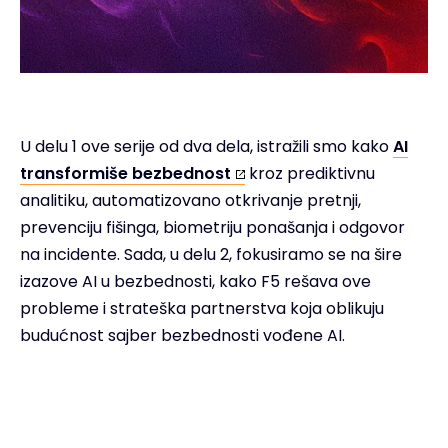
U delu 1 ove serije od dva dela, istražili smo kako
AI
transformiše bezbednost
kroz prediktivnu
analitiku, automatizovano otkrivanje pretnji,
prevenciju fišinga, biometriju ponašanja i odgovor
na incidente. Sada, u delu 2, fokusiramo se na šire
izazove AI u bezbednosti, kako F5 rešava ove
probleme i strateška partnerstva koja oblikuju
budućnost sajber bezbednosti vođene AI.