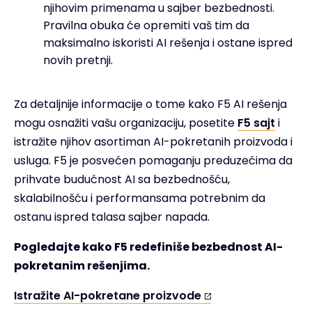
njihovim primenama u sajber bezbednosti.
Pravilna obuka će opremiti vaš tim da
maksimalno iskoristi AI rešenja i ostane ispred
novih pretnji.
Za detaljnije informacije o tome kako F5 AI rešenja
mogu osnažiti vašu organizaciju, posetite
F5 sajt
i
istražite njihov asortiman AI-pokretanih proizvoda i
usluga. F5 je posvećen pomaganju preduzećima da
prihvate budućnost AI sa bezbednošću,
skalabilnošću i performansama potrebnim da
ostanu ispred talasa sajber napada.
Pogledajte kako F5 redefiniše bezbednost AI-
pokretanim rešenjima.
Istražite AI-pokretane proizvode